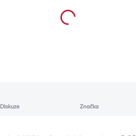
−
+
Abarth 500 Kryt na klíč - Ed
DETAILNÍ INFORMACE
ZEPTAT SE
Diskuze
Značka