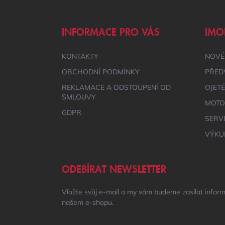
Á
P
A
INFORMACE PRO VÁS
IMO
T
Í
KONTAKTY
NOVÉ
OBCHODNÍ PODMÍNKY
PŘED
REKLAMACE A ODSTOUPENÍ OD
OJET
SMLOUVY
MOTO
GDPR
SERV
VÝKU
ODEBÍRAT NEWSLETTER
Vložte svůj e-mail a my vám budeme zasílat infor
našem e-shopu.