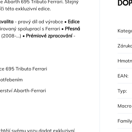
ice Abarth 695 Tributo Ferrari. Stejný
DOP
či této exkluzivní edice.
kvalita
- pravý díl od výrobce •
Edice
irovaný spoluprací s Ferrari •
Přesná
Katego
(2008-...) •
Prémiové zpracování
-
Záruk
Hmotn
ce 695 Tributo Ferrari
EAN
:
potřebením
nerství Abarth-Ferrari
Typ
:
Macro
Famil
 chtějí svému vozu dodat exkluzivní