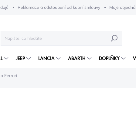
dajů
Reklamace a odstoupení od kupní smlouvy
Moje objedná
HLEDAT
L
JEEP
LANCIA
ABARTH
DOPLŇKY
V
to Ferrari
1 153 Kč
728 
602 Kč bez DPH
Měrná
5-10 DNÍ
cena: