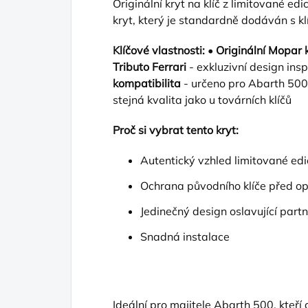
Originální kryt na klíč z limitované ed
kryt, který je standardně dodáván s klí
Klíčové vlastnosti:
•
Originální Mopar 
Tributo Ferrari
- exkluzivní design insp
kompatibilita
- určeno pro Abarth 500 
stejná kvalita jako u továrních klíčů
Proč si vybrat tento kryt:
Autentický vzhled limitované edi
Ochrana původního klíče před o
Jedinečný design oslavující part
Snadná instalace
Ideální pro majitele Abarth 500, kteří