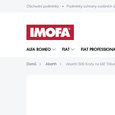
Přejít
Obchodní podmínky
Podmínky ochrany osobních ú
na
obsah
ALFA ROMEO
FIAT
FIAT PROFESSIONA
Domů
Abarth
Abarth 500 Kryty na klíč Tribu
ZNAČKA:
MOPAR