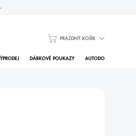
vka
Kontakty
PRÁZDNÝ KOŠÍK
NÁKUPNÍ
KOŠÍK
ÝPRODEJ
DÁRKOVÉ POUKAZY
AUTODOPLŇKY
N
Kč