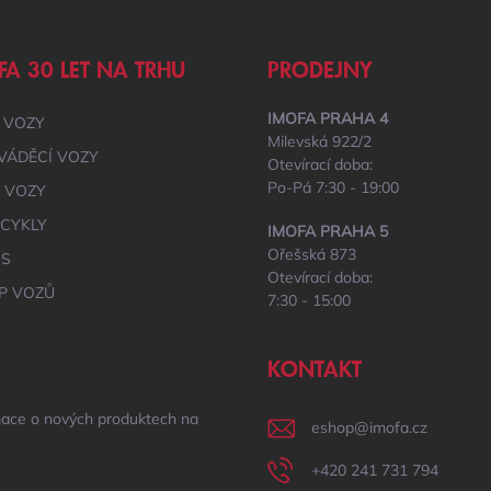
FA 30 LET NA TRHU
PRODEJNY
IMOFA PRAHA 4
 VOZY
Milevská 922/2
VÁDĚCÍ VOZY
Otevírací doba:
Po-Pá 7:30 - 19:00
É VOZY
CYKLY
IMOFA PRAHA 5
Ořešská 873
IS
Otevírací doba:
P VOZŮ
7:30 - 15:00
KONTAKT
mace o nových produktech na
eshop
@
imofa.cz
+420 241 731 794