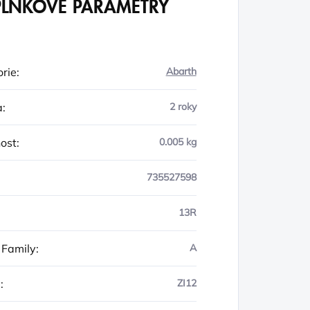
LŇKOVÉ PARAMETRY
rie
:
Abarth
a
:
2 roky
ost
:
0.005 kg
735527598
13R
 Family
:
A
y
:
ZI12