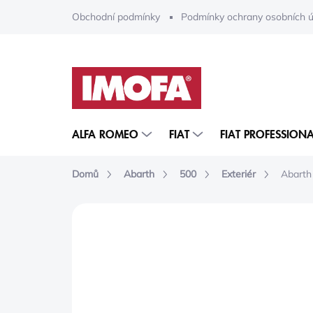
Přejít
Obchodní podmínky
Podmínky ochrany osobních ú
na
obsah
ALFA ROMEO
FIAT
FIAT PROFESSIONA
Domů
Abarth
500
Exteriér
Abarth 
ZNAČKA:
MOPAR