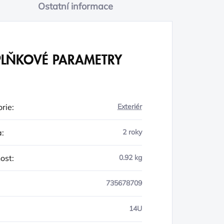
Ostatní informace
LŇKOVÉ PARAMETRY
rie
:
Exteriér
a
:
2 roky
ost
:
0.92 kg
735678709
14U