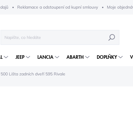
dajů
Reklamace a odstoupení od kupní smlouvy
Moje objedná
HLEDAT
L
JEEP
LANCIA
ABARTH
DOPLŇKY
V
500 Lišta zadních dveří 595 Rivale
24 803 Kč
20 498 Kč bez DPH
Měrná
5-10 DNÍ
cena: