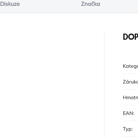
Diskuze
Značka
DOP
Katego
Záruk
Hmotn
EAN
:
Typ
: