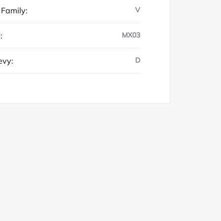
 Family
:
V
y
:
MX03
evy
:
D