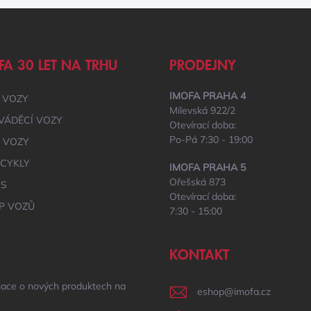
FA 30 LET NA TRHU
PRODEJNY
IMOFA PRAHA 4
 VOZY
Milevská 922/2
VÁDĚCÍ VOZY
Otevírací doba:
Po-Pá 7:30 - 19:00
É VOZY
CYKLY
IMOFA PRAHA 5
Ořešská 873
IS
Otevírací doba:
P VOZŮ
7:30 - 15:00
KONTAKT
mace o nových produktech na
eshop
@
imofa.cz