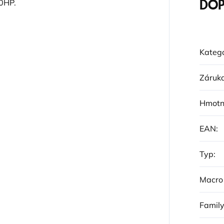
60HP.
DOP
Katego
Záruk
Hmotn
EAN
:
Typ
:
Macro
Famil