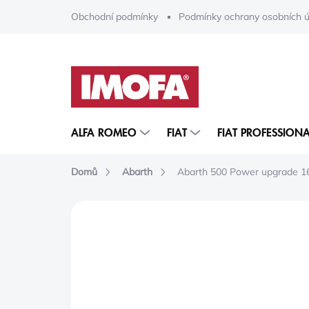
Přejít
Obchodní podmínky
Podmínky ochrany osobních ú
na
obsah
ALFA ROMEO
FIAT
FIAT PROFESSIONA
Domů
Abarth
Abarth 500 Power upgrade 
ZNAČKA:
MOPAR