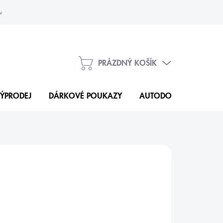
vka
Kontakty
PRÁZDNÝ KOŠÍK
NÁKUPNÍ
KOŠÍK
ÝPRODEJ
DÁRKOVÉ POUKAZY
AUTODOPLŇKY
N