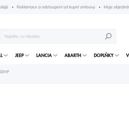
dajů
Reklamace a odstoupení od kupní smlouvy
Moje objedná
HLEDAT
L
JEEP
LANCIA
ABARTH
DOPLŇKY
V
160HP
98 594 Kč
81 483 Kč bez DPH
Měrná
SKLADEM V USA (14 DNÍ)
cena: