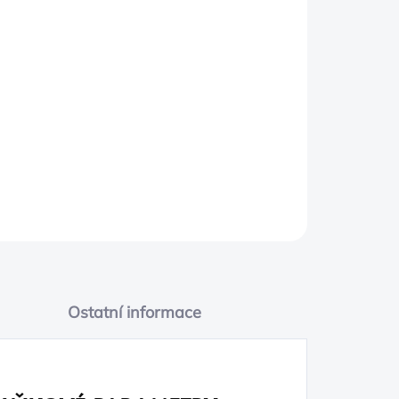
PŘIDAT DO KOŠÍKU
ower upgrade
ro 6D)
Ostatní informace