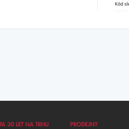
Kód sl
FA 30 LET NA TRHU
PRODEJNY