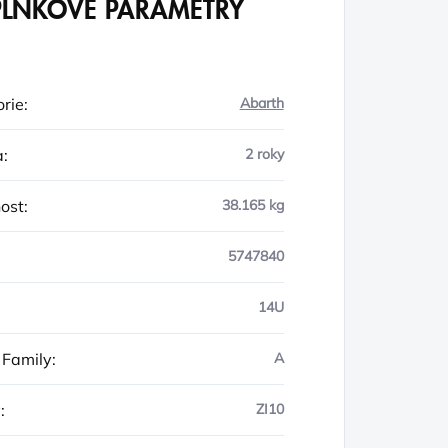
LŇKOVÉ PARAMETRY
rie
:
Abarth
a
:
2 roky
ost
:
38.165 kg
5747840
14U
 Family
:
A
y
:
ZI10