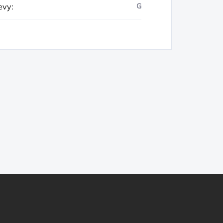
evy
:
G