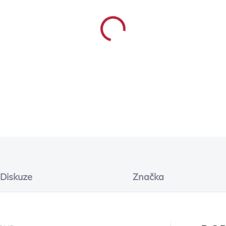
−
+
Elaborazione 160HP MT P
Not available for MY19 (eu
DETAILNÍ INFORMACE
ZEPTAT SE
Diskuze
Značka