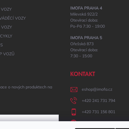
IMOFA PRAHA 4
 VOZY
Milevská 922/2
VÁDĚCÍ VOZY
Otevírací doba:
Po-Pá 7:30 - 19:00
É VOZY
CYKLY
IMOFA PRAHA 5
Ořešská 873
IS
Otevírací doba:
P VOZŮ
7:30 - 15:00
KONTAKT
mace o nových produktech na
eshop
@
imofa.cz
+420 241 731 794
+420 731 156 801
IMOFA Facebook