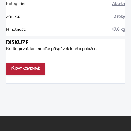
Kategorie
:
Abarth
Záruka
:
2 roky
Hmotnost
:
47.6 kg
DISKUZE
Buďte první, kdo napíše příspěvek k této položce.
PŘIDAT KOMENTÁŘ
Z
Á