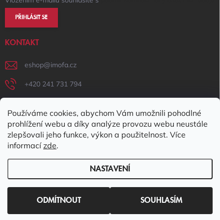
Vložením e-mailu souhlasíte s
podmínkami ochrany osobních údajů
PŘIHLÁSIT SE
KONTAKT
eshop
@
imofa.cz
+420 241 731 794
+420 731 156 801
Používáme cookies, abychom Vám umožnili pohodlné
IMOFA Facebook
prohlížení webu a díky analýze provozu webu neustále
zlepšovali jeho funkce, výkon a použitelnost. Více
imofa_s.r.o
informací
zde
.
NASTAVENÍ
Copyright 2026
IMOFA e-shop
. Všechna práva vyhrazena.
Upravit
nastavení cookies
ODMÍTNOUT
SOUHLASÍM
Vytvořil Shoptet