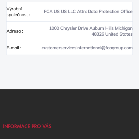
Výrobní
FCA US US LLC Attn: Data Protection Office
společnost
:
1000 Chrysler Drive Auburn Hills Michigan
Adresa
:
48326 United States
E-mail
:
customerservicesinternational@fcagroup.com
Z
Á
P
A
T
Í
INFORMACE PRO VÁS