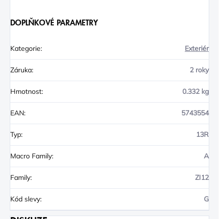
DOPLŇKOVÉ PARAMETRY
Kategorie
:
Exteriér
Záruka
:
2 roky
Hmotnost
:
0.332 kg
EAN
:
5743554
Typ
:
13R
Macro Family
:
A
Family
:
ZI12
Kód slevy
:
G