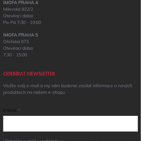
IMOFA PRAHA 4
Milevská 922/2
Otevírací doba:
Po-Pá 7:30 - 19:00
IMOFA PRAHA 5
Ořešská 873
Otevírací doba:
7:30 - 15:00
ODEBÍRAT NEWSLETTER
Vložte svůj e-mail a my vám budeme zasílat informace o nových
produktech na našem e-shopu.
E-MAIL