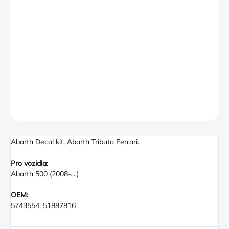
−
+
PŘIDAT DO KOŠÍKU
Genuine Abarth decal kit as fitted to the 500 Abarth Tributo
Ferrari
Kit contains Twin Bonnet, Roof and Tailgate decals
DETAILNÍ INFORMACE
ZEPTAT SE
Abarth Decal kit, Abarth Tributo Ferrari.
Pro vozidla:
Abarth 500 (2008-....)
OEM:
5743554, 51887816