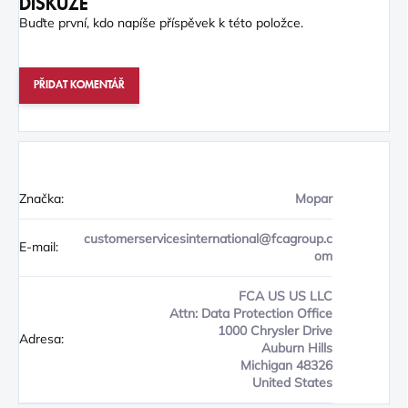
DISKUZE
Buďte první, kdo napíše příspěvek k této položce.
PŘIDAT KOMENTÁŘ
Značka:
Mopar
customerservicesinternational@fcagroup.c
E-mail:
om
FCA US US LLC
Attn: Data Protection Office
1000 Chrysler Drive
Adresa:
Auburn Hills
Michigan 48326
United States