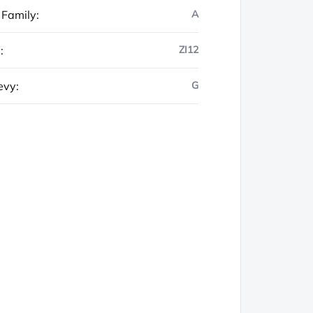
 Family
:
A
y
:
ZI12
evy
:
G