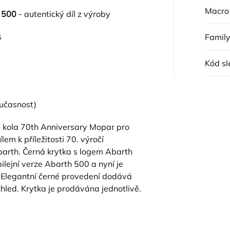
Macro
h 500
- autentický díl z výroby
s
Famil
Kód sl
učasnost)
a kola 70th Anniversary Mopar pro
lem k příležitosti 70. výročí
barth. Černá krytka s logem Abarth
lejní verze Abarth 500 a nyní je
í. Elegantní černé provedení dodává
hled. Krytka je prodávána jednotlivě.