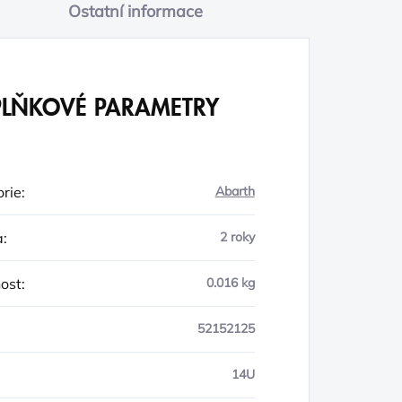
Ostatní informace
LŇKOVÉ PARAMETRY
rie
:
Abarth
a
:
2 roky
ost
:
0.016 kg
52152125
14U