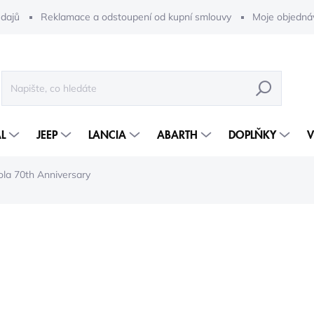
dajů
Reklamace a odstoupení od kupní smlouvy
Moje objedná
HLEDAT
L
JEEP
LANCIA
ABARTH
DOPLŇKY
V
ola 70th Anniversary
2 712 Kč
1 88
1 560 Kč bez DPH
Měrná
2-5 DNÍ
cena: