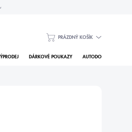
vka
Kontakty
PRÁZDNÝ KOŠÍK
NÁKUPNÍ
KOŠÍK
ÝPRODEJ
DÁRKOVÉ POUKAZY
AUTODOPLŇKY
N
8 Kč