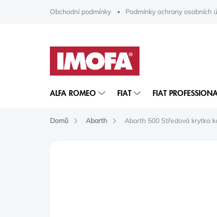
Přejít
Obchodní podmínky
Podmínky ochrany osobních ú
na
obsah
ALFA ROMEO
FIAT
FIAT PROFESSIONA
Domů
Abarth
Abarth 500 Středová krytka k
ZNAČKA:
MOPAR