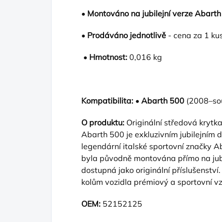
•
Montováno na jubilejní verze Abart
•
Prodáváno jednotlivě
- cena za 1 ku
•
Hmotnost:
0,016 kg
Kompatibilita:
•
Abarth 500
(2008–so
O produktu:
Originální středová krytk
Abarth 500 je exkluzivním jubilejním dí
legendární italské sportovní značky A
byla původně montována přímo na jubi
dostupná jako originální příslušenstv
kolům vozidla prémiový a sportovní vz
OEM:
52152125