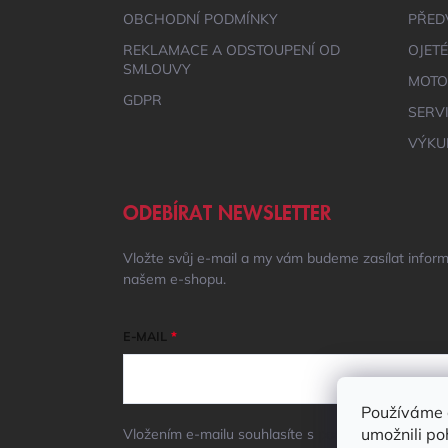
OBCHODNÍ PODMÍNKY
PŘED
REKLAMACE A ODSTOUPENÍ OD
OJET
SMLOUVY
MOTO
GDPR
SERV
VÝKU
ODEBÍRAT NEWSLETTER
Vložte svůj e-mail a my vám budeme zasílat infor
našem e-shopu.
E-MAIL
Používáme 
umožnili po
Vložením e-mailu souhlasíte s
podmínkami ochrany