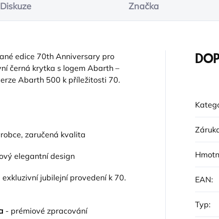
Diskuze
Značka
ované edice 70th Anniversary pro
DOP
ní černá krytka s logem Abarth –
erze Abarth 500 k příležitosti 70.
Katego
Záruk
ýrobce, zaručená kvalita
Hmotn
ový elegantní design
 exkluzivní jubilejní provedení k 70.
EAN
:
Typ
:
a
- prémiové zpracování