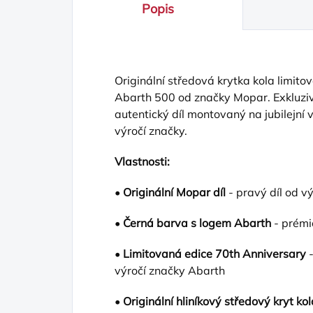
Popis
Originální středová krytka kola limit
Abarth 500 od značky Mopar. Exkluziv
autentický díl montovaný na jubilejní v
výročí značky.
Vlastnosti:
•
Originální Mopar díl
- pravý díl od v
•
Černá barva s logem Abarth
- prémi
•
Limitovaná edice 70th Anniversary
-
výročí značky Abarth
•
Originální hliníkový středový kryt kol