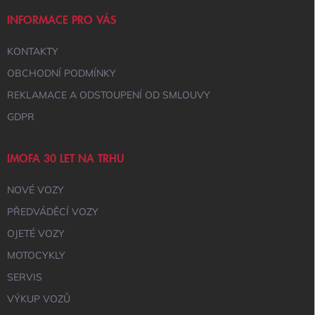
T
Í
INFORMACE PRO VÁS
KONTAKTY
OBCHODNÍ PODMÍNKY
REKLAMACE A ODSTOUPENÍ OD SMLOUVY
GDPR
IMOFA 30 LET NA TRHU
NOVÉ VOZY
PŘEDVÁDĚCÍ VOZY
OJETÉ VOZY
MOTOCYKLY
SERVIS
VÝKUP VOZŮ