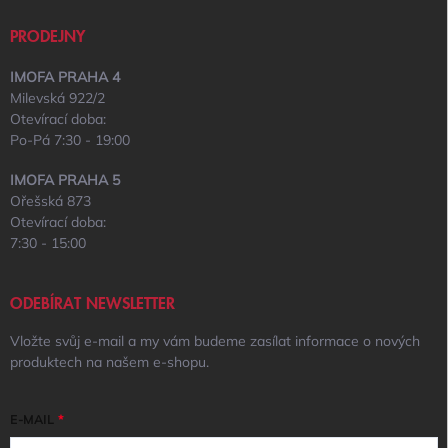
PRODEJNY
IMOFA PRAHA 4
Milevská 922/2
Otevírací doba:
Po-Pá 7:30 - 19:00
IMOFA PRAHA 5
Ořešská 873
Otevírací doba:
7:30 - 15:00
ODEBÍRAT NEWSLETTER
Vložte svůj e-mail a my vám budeme zasílat informace o nových
produktech na našem e-shopu.
E-MAIL