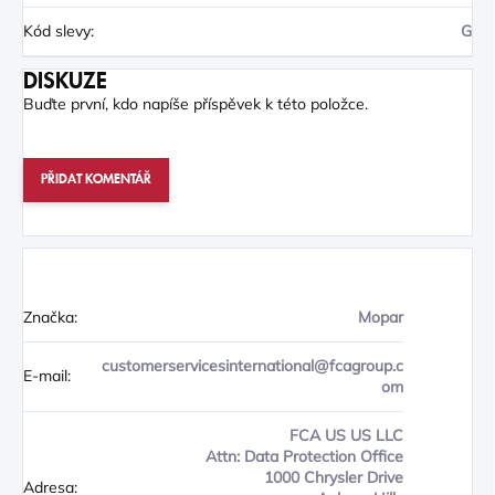
Kód slevy
:
G
DISKUZE
Buďte první, kdo napíše příspěvek k této položce.
PŘIDAT KOMENTÁŘ
Značka:
Mopar
customerservicesinternational@fcagroup.c
E-mail:
om
FCA US US LLC
Attn: Data Protection Office
1000 Chrysler Drive
Adresa: