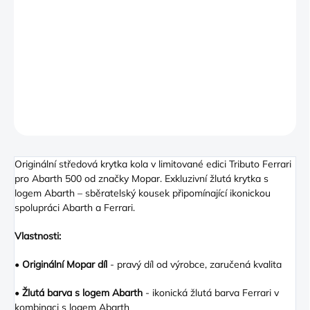
−
+
PŘIDAT DO KOŠÍKU
Exkluzivní žlutá krytka s logem Abarth – sběratelský kousek
připomínající ikonickou spolupráci Abarth a Ferrari
DETAILNÍ INFORMACE
ZEPTAT SE
Originální středová krytka kola v limitované edici Tributo Ferrari
pro Abarth 500 od značky Mopar. Exkluzivní žlutá krytka s
logem Abarth – sběratelský kousek připomínající ikonickou
spolupráci Abarth a Ferrari.
Vlastnosti:
•
Originální Mopar díl
- pravý díl od výrobce, zaručená kvalita
•
Žlutá barva s logem Abarth
- ikonická žlutá barva Ferrari v
kombinaci s logem Abarth