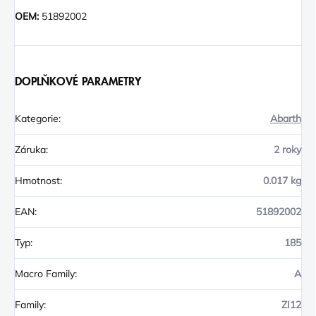
OEM:
51892002
DOPLŇKOVÉ PARAMETRY
Kategorie
:
Abarth
Záruka
:
2 roky
Hmotnost
:
0.017 kg
EAN
:
51892002
Typ
:
185
Macro Family
:
A
Family
:
ZI12