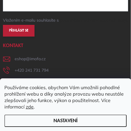
Vložením e-mailu souhlasíte s
podmínkami ochrany osobních údajů
PŘIHLÁSIT SE
KONTAKT
eshop
@
imofa.cz
+420 241 731 794
+420 731 156 801
Používáme cookies, abychom Vám umožnili pohodlné
IMOFA Facebook
prohlížení webu a díky analýze provozu webu neustále
zlepšovali jeho funkce, výkon a použitelnost. Více
imofa_s.r.o
informací
zde
.
NASTAVENÍ