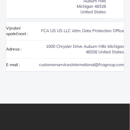
Auburn Hills
Michigan 48326
United States
Výrobní
FCA US US LLC Attn: Data Protection Office
společnost
:
1000 Chrysler Drive Auburn Hills Michigan
Adresa
:
48326 United States
E-mail
:
customerservicesinternational@fcagroup.com
Z
Á
P
A