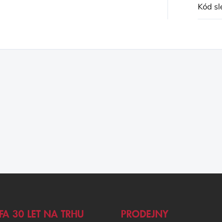
Kód sl
FA 30 LET NA TRHU
PRODEJNY