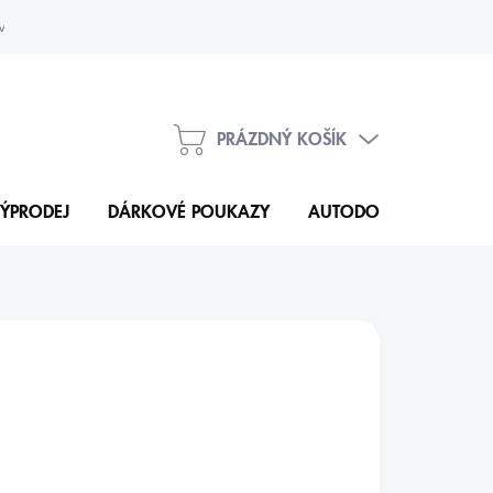
vka
Kontakty
PRÁZDNÝ KOŠÍK
NÁKUPNÍ
KOŠÍK
ÝPRODEJ
DÁRKOVÉ POUKAZY
AUTODOPLŇKY
N
204 Kč