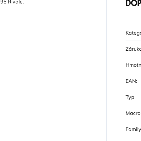
595 Rivale.
DOP
Katego
Záruk
Hmotn
EAN
:
Typ
:
Macro
Famil