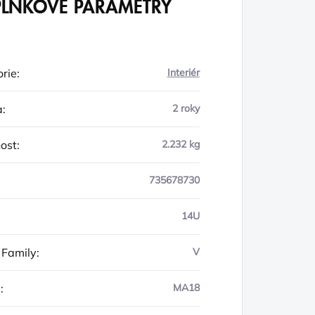
LŇKOVÉ PARAMETRY
rie
:
Interiér
a
:
2 roky
ost
:
2.232 kg
735678730
14U
 Family
:
V
y
:
MA18