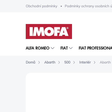
Přejít
Obchodní podmínky
Podmínky ochrany osobních ú
na
obsah
ALFA ROMEO
FIAT
FIAT PROFESSIONA
Domů
Abarth
500
Interiér
Abarth 
ZNAČKA:
MOPAR