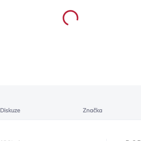
−
+
DETAILNÍ INFORMACE
ZEPTAT SE
Diskuze
Značka