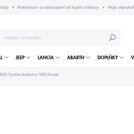
dajů
Reklamace a odstoupení od kupní smlouvy
Moje objedná
HLEDAT
L
JEEP
LANCIA
ABARTH
DOPLŇKY
V
500 Textilní koberce 595 Rivale
21 233 Kč
19 
15 871 Kč bez DPH
Měrná
2-5 DNÍ
cena: