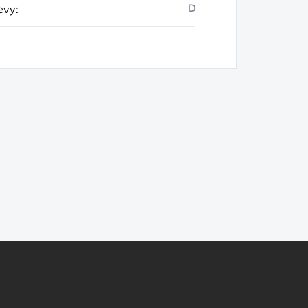
evy
:
D