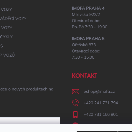
IMOFA PRAHA 4
 VOZY
Milevská 922/2
VÁDĚCÍ VOZY
Otevírací doba:
Po-Pá 7:30 - 19:00
É VOZY
CYKLY
IMOFA PRAHA 5
Ořešská 873
IS
Otevírací doba:
P VOZŮ
7:30 - 15:00
KONTAKT
mace o nových produktech na
eshop
@
imofa.cz
+420 241 731 794
+420 731 156 801
IMOFA Facebook