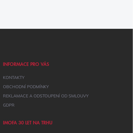
Z
Á
P
A
T
Í
INFORMACE PRO VÁS
KONTAKTY
OBCHODNÍ PODMÍNKY
REKLAMACE A ODSTOUPENÍ OD SMLOUVY
GDPR
IMOFA 30 LET NA TRHU