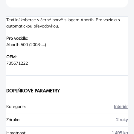
ZEPTAT SE
Textilní koberce v černé barvě s logem Abarth. Pro vozidla s
automatickou převodovkou.
Pro vozidla:
Abarth 500 (2008-....)
OEM:
735671222
DOPLŇKOVÉ PARAMETRY
Kategorie
:
Interiér
Záruka
:
2 roky
Hmotnost
:
1.495 kg