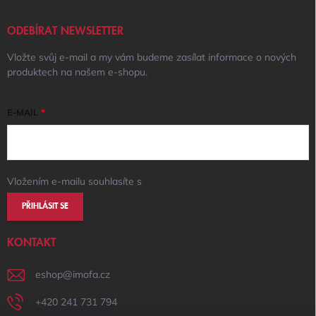
ODEBÍRAT NEWSLETTER
Vložte svůj e-mail a my vám budeme zasílat informace o nových
produktech na našem e-shopu.
E-MAIL
Vložením e-mailu souhlasíte s
podmínkami ochrany osobních údajů
PŘIHLÁSIT SE
KONTAKT
eshop
@
imofa.cz
+420 241 731 794