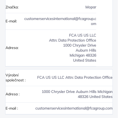
Značka:
Mopar
customerservicesinternational@fcagroup.c
E-mail:
om
FCA US US LLC
Attn: Data Protection Office
1000 Chrysler Drive
Adresa:
Auburn Hills
Michigan 48326
United States
Výrobní
FCA US US LLC Attn: Data Protection Office
společnost
:
1000 Chrysler Drive Auburn Hills Michigan
Adresa
:
48326 United States
E-mail
:
customerservicesinternational@fcagroup.com