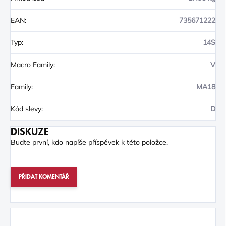
EAN
:
735671222
Typ
:
14S
Macro Family
:
V
Family
:
MA18
Kód slevy
:
D
DISKUZE
Buďte první, kdo napíše příspěvek k této položce.
PŘIDAT KOMENTÁŘ