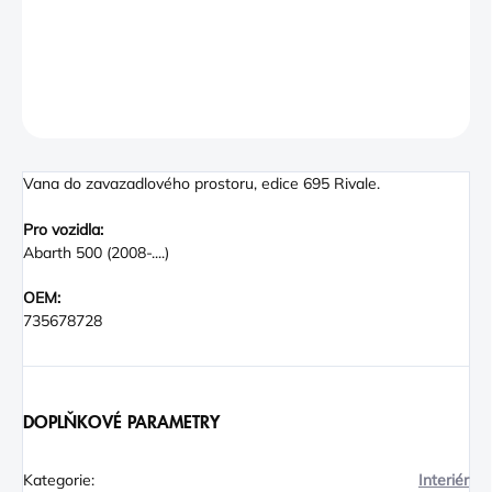
500 Abarth 695 Rivale. In black with blue leather trim.
DETAILNÍ INFORMACE
ZEPTAT SE
Vana do zavazadlového prostoru, edice 695 Rivale.
Pro vozidla:
Abarth 500 (2008-....)
OEM:
735678728
DOPLŇKOVÉ PARAMETRY
Kategorie
:
Interiér