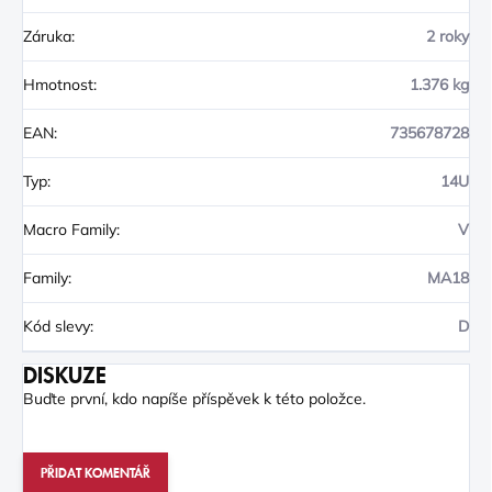
Záruka
:
2 roky
Hmotnost
:
1.376 kg
EAN
:
735678728
Typ
:
14U
Macro Family
:
V
Family
:
MA18
Kód slevy
:
D
DISKUZE
Buďte první, kdo napíše příspěvek k této položce.
PŘIDAT KOMENTÁŘ