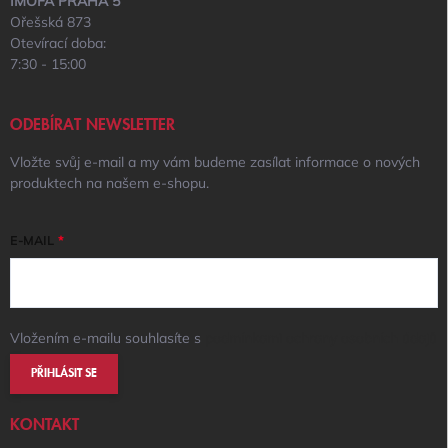
IMOFA PRAHA 5
Ořešská 873
Otevírací doba:
7:30 - 15:00
ODEBÍRAT NEWSLETTER
Vložte svůj e-mail a my vám budeme zasílat informace o nových
produktech na našem e-shopu.
E-MAIL
Vložením e-mailu souhlasíte s
podmínkami ochrany osobních údajů
PŘIHLÁSIT SE
KONTAKT