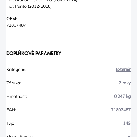
Fiat Punto (2012-2018)
OEM:
71807487
DOPLŇKOVÉ PARAMETRY
Kategorie
:
Exteriér
Záruka
:
2 roky
Hmotnost
:
0.247 kg
EAN
:
71807487
Typ
:
14S
Macro Family
:
H