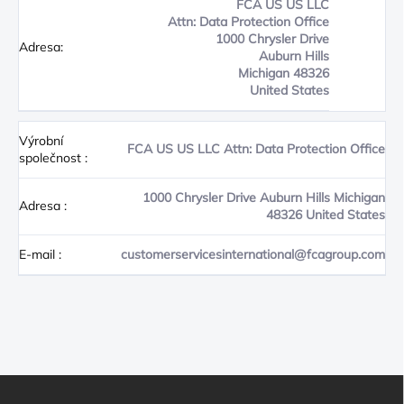
FCA US US LLC
Attn: Data Protection Office
1000 Chrysler Drive
Adresa:
Auburn Hills
Michigan 48326
United States
Výrobní
FCA US US LLC Attn: Data Protection Office
společnost
:
1000 Chrysler Drive Auburn Hills Michigan
Adresa
:
48326 United States
E-mail
:
customerservicesinternational@fcagroup.com
Z