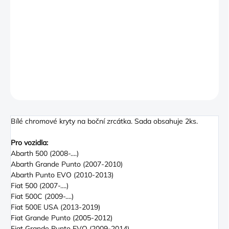
−
+
PŘIDAT DO KOŠÍKU
Genuine Fiat White mirror covers. These simply clip-on in place
of the vehicles original mirror covers
DETAILNÍ INFORMACE
ZEPTAT SE
Bílé chromové kryty na boční zrcátka. Sada obsahuje 2ks.
Pro vozidla:
Abarth 500 (2008-....)
Abarth Grande Punto (2007-2010)
Abarth Punto EVO (2010-2013)
Fiat 500 (2007-....)
Fiat 500C (2009-....)
Fiat 500E USA (2013-2019)
Fiat Grande Punto (2005-2012)
Fiat Grande Punto EVO (2009-2014)