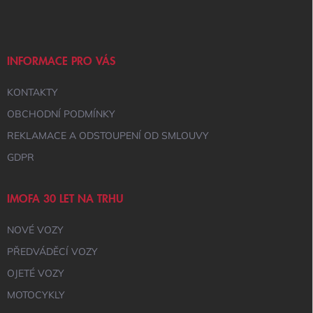
Á
P
A
T
Í
INFORMACE PRO VÁS
KONTAKTY
OBCHODNÍ PODMÍNKY
REKLAMACE A ODSTOUPENÍ OD SMLOUVY
GDPR
IMOFA 30 LET NA TRHU
NOVÉ VOZY
PŘEDVÁDĚCÍ VOZY
OJETÉ VOZY
MOTOCYKLY