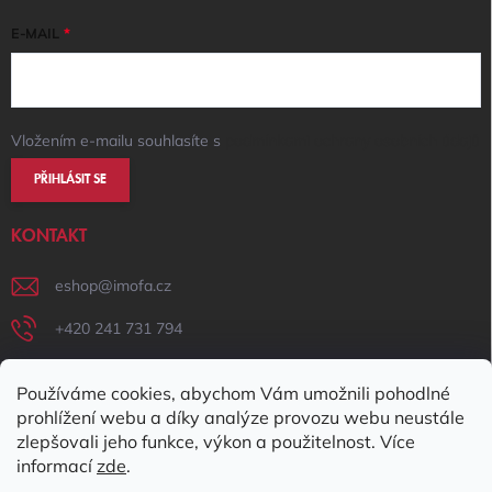
E-MAIL
Vložením e-mailu souhlasíte s
podmínkami ochrany osobních údajů
PŘIHLÁSIT SE
KONTAKT
eshop
@
imofa.cz
+420 241 731 794
+420 731 156 801
Používáme cookies, abychom Vám umožnili pohodlné
IMOFA Facebook
prohlížení webu a díky analýze provozu webu neustále
zlepšovali jeho funkce, výkon a použitelnost. Více
imofa_s.r.o
informací
zde
.