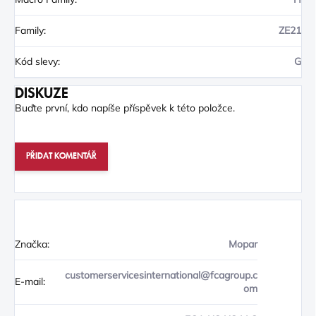
Family
:
ZE21
Kód slevy
:
G
DISKUZE
Buďte první, kdo napíše příspěvek k této položce.
PŘIDAT KOMENTÁŘ
Značka:
Mopar
customerservicesinternational@fcagroup.c
E-mail:
om