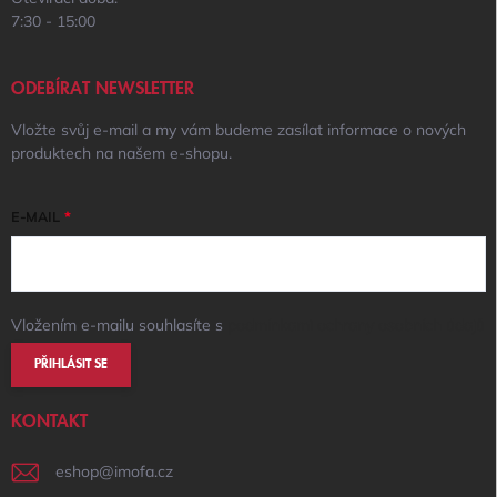
7:30 - 15:00
ODEBÍRAT NEWSLETTER
Vložte svůj e-mail a my vám budeme zasílat informace o nových
produktech na našem e-shopu.
E-MAIL
Vložením e-mailu souhlasíte s
podmínkami ochrany osobních údajů
PŘIHLÁSIT SE
KONTAKT
eshop
@
imofa.cz