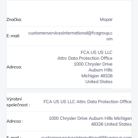
Značka:
Mopar
customerservicesinternational@fcagroup.c
E-mail:
om
FCA US US LLC
Attn: Data Protection Office
1000 Chrysler Drive
Adresa:
Auburn Hills
Michigan 48326
United States
Výrobní
FCA US US LLC Attn: Data Protection Office
společnost
:
1000 Chrysler Drive Auburn Hills Michigan
Adresa
:
48326 United States
E-mail
:
customerservicesinternational@fcagroup.com