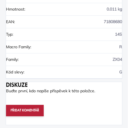
Hmotnost
:
0.011 kg
EAN
:
71808680
Typ
:
14S
Macro Family
:
R
Family
:
ZX04
Kód slevy
:
G
DISKUZE
Buďte první, kdo napíše příspěvek k této položce.
PŘIDAT KOMENTÁŘ