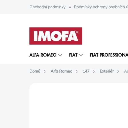
Přejít
Obchodní podmínky
Podmínky ochrany osobních ú
na
obsah
ALFA ROMEO
FIAT
FIAT PROFESSIONA
Domů
Alfa Romeo
147
Exteriér
Al
ZNAČKA:
MOPAR