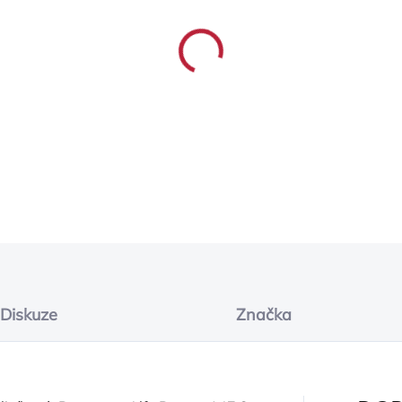
−
+
DETAILNÍ INFORMACE
ZEPTAT SE
Diskuze
Značka