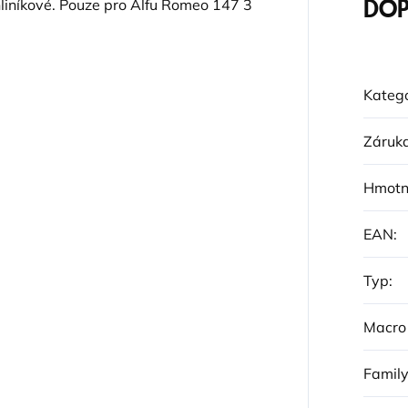
hliníkové. Pouze pro Alfu Romeo 147 3
DOP
Katego
Záruk
Hmotn
EAN
:
Typ
:
Macro
Famil