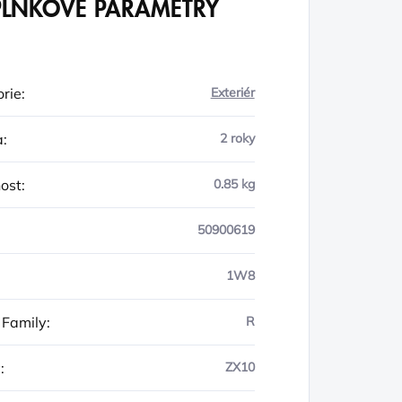
LŇKOVÉ PARAMETRY
rie
:
Exteriér
a
:
2 roky
ost
:
0.85 kg
50900619
1W8
 Family
:
R
y
:
ZX10