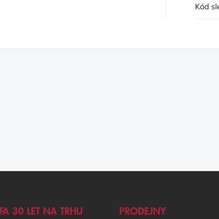
Kód sl
FA 30 LET NA TRHU
PRODEJNY