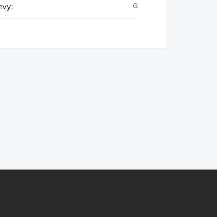
evy
:
G