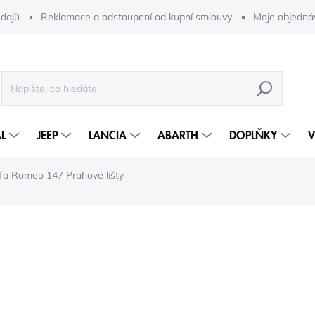
dajů
Reklamace a odstoupení od kupní smlouvy
Moje objedná
HLEDAT
L
JEEP
LANCIA
ABARTH
DOPLŇKY
V
fa Romeo 147 Prahové lišty
12 848 Kč
7 8
6 484 Kč bez DPH
Měrná
2-5 DNÍ
cena: