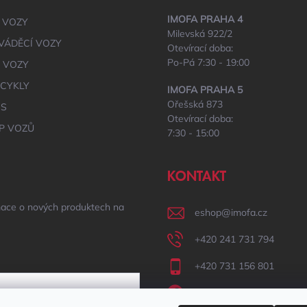
IMOFA PRAHA 4
 VOZY
Milevská 922/2
VÁDĚCÍ VOZY
Otevírací doba:
Po-Pá 7:30 - 19:00
É VOZY
CYKLY
IMOFA PRAHA 5
Ořešská 873
IS
Otevírací doba:
P VOZŮ
7:30 - 15:00
KONTAKT
mace o nových produktech na
eshop
@
imofa.cz
+420 241 731 794
+420 731 156 801
IMOFA Facebook