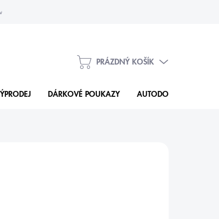
vka
Kontakty
PRÁZDNÝ KOŠÍK
NÁKUPNÍ
KOŠÍK
ÝPRODEJ
DÁRKOVÉ POUKAZY
AUTODOPLŇKY
N
46 Kč