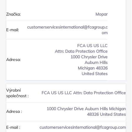
Značka:
Mopar
customerservicesinternational@fcagroup.c
E-mail:
om
FCA US US LLC
Attn: Data Protection Office
1000 Chrysler Drive
Adresa:
Auburn Hills
Michigan 48326
United States
Výrobní
FCA US US LLC Attn: Data Protection Office
společnost
:
1000 Chrysler Drive Auburn Hills Michigan
Adresa
:
48326 United States
E-mail
:
customerservicesinternational@fcagroup.com