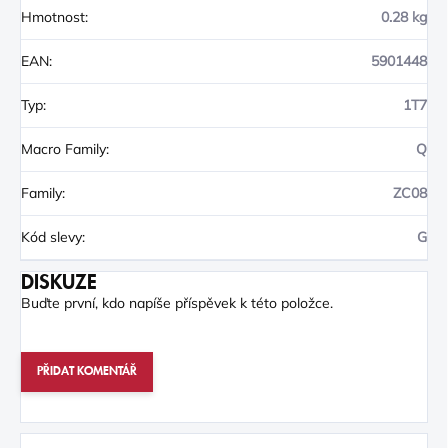
Hmotnost
:
0.28 kg
EAN
:
5901448
Typ
:
1T7
Macro Family
:
Q
Family
:
ZC08
Kód slevy
:
G
DISKUZE
Buďte první, kdo napíše příspěvek k této položce.
PŘIDAT KOMENTÁŘ