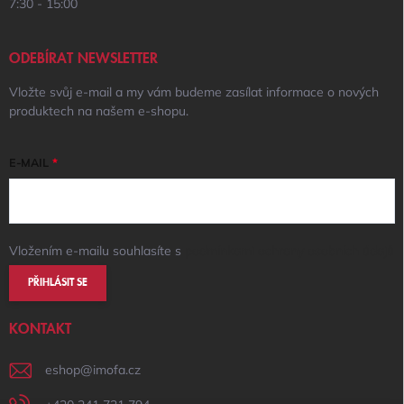
7:30 - 15:00
ODEBÍRAT NEWSLETTER
Vložte svůj e-mail a my vám budeme zasílat informace o nových
produktech na našem e-shopu.
E-MAIL
Vložením e-mailu souhlasíte s
podmínkami ochrany osobních údajů
PŘIHLÁSIT SE
KONTAKT
eshop
@
imofa.cz