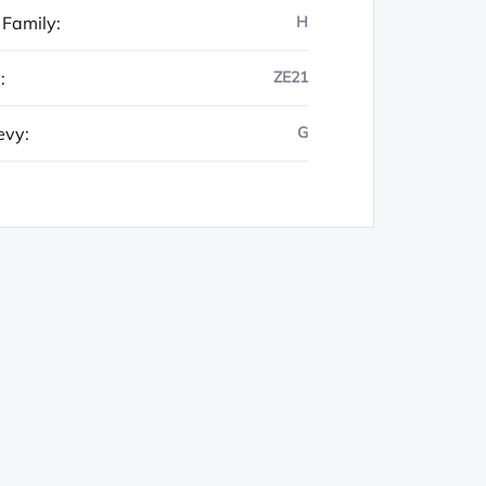
 Family
:
H
y
:
ZE21
evy
:
G