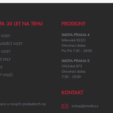
FA 30 LET NA TRHU
PRODEJNY
IMOFA PRAHA 4
 VOZY
Milevská 922/2
VÁDĚCÍ VOZY
Otevírací doba:
Po-Pá 7:30 - 19:00
É VOZY
CYKLY
IMOFA PRAHA 5
Ořešská 873
IS
Otevírací doba:
P VOZŮ
7:30 - 15:00
KONTAKT
mace o nových produktech na
eshop
@
imofa.cz