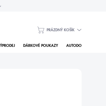
vka
Kontakty
PRÁZDNÝ KOŠÍK
NÁKUPNÍ
KOŠÍK
ÝPRODEJ
DÁRKOVÉ POUKAZY
AUTODOPLŇKY
N
5 Kč