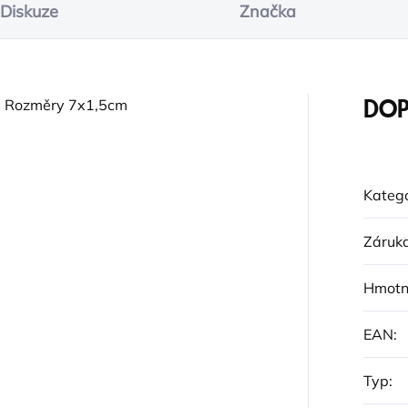
Diskuze
Značka
a. Rozměry 7x1,5cm
DOP
Katego
Záruk
Hmotn
EAN
:
Typ
: