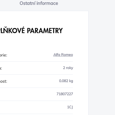
Ostatní informace
LŇKOVÉ PARAMETRY
rie
:
Alfa Romeo
a
:
2 roky
ost
:
0.082 kg
71807227
1CJ