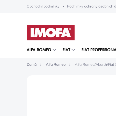
Přejít
Obchodní podmínky
Podmínky ochrany osobních ú
na
obsah
ALFA ROMEO
FIAT
FIAT PROFESSIONA
Domů
Alfa Romeo
Alfa Romeo/Abarth/Fiat S
ZNAČKA:
MOPAR