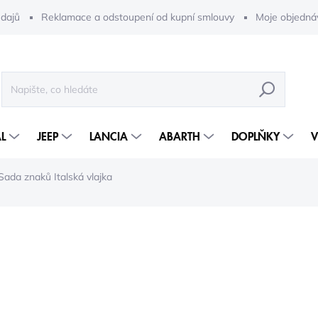
dajů
Reklamace a odstoupení od kupní smlouvy
Moje objedná
HLEDAT
L
JEEP
LANCIA
ABARTH
DOPLŇKY
V
ada znaků Italská vlajka
2 822 Kč
2 15
1 781 Kč bez DPH
Měrná
2-5 DNÍ
cena: