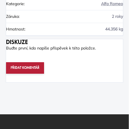
Kategorie
:
Alfa Romeo
Záruka
:
2 roky
Hmotnost
:
44.356 kg
DISKUZE
Buďte první, kdo napíše příspěvek k této položce.
PŘIDAT KOMENTÁŘ
Z
Á