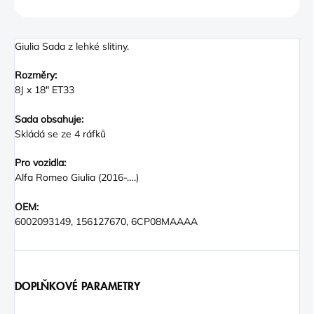
ZEPTAT SE
Giulia Sada z lehké slitiny.
Rozměry:
8J x 18" ET33
Sada obsahuje:
Skládá se ze 4 ráfků
Pro vozidla:
Alfa Romeo Giulia (2016-….)
OEM:
6002093149, 156127670, 6CP08MAAAA
DOPLŇKOVÉ PARAMETRY