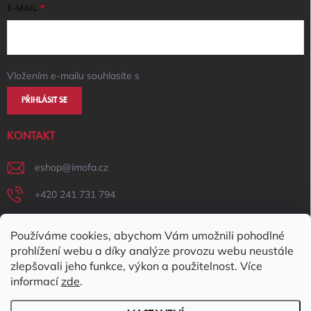
E-MAIL
Vložením e-mailu souhlasíte s
podmínkami ochrany osobních údajů
PŘIHLÁSIT SE
KONTAKT
eshop
@
imofa.cz
+420 241 731 794
+420 731 156 801
Používáme cookies, abychom Vám umožnili pohodlné
IMOFA Facebook
prohlížení webu a díky analýze provozu webu neustále
zlepšovali jeho funkce, výkon a použitelnost. Více
imofa_s.r.o
informací
zde
.