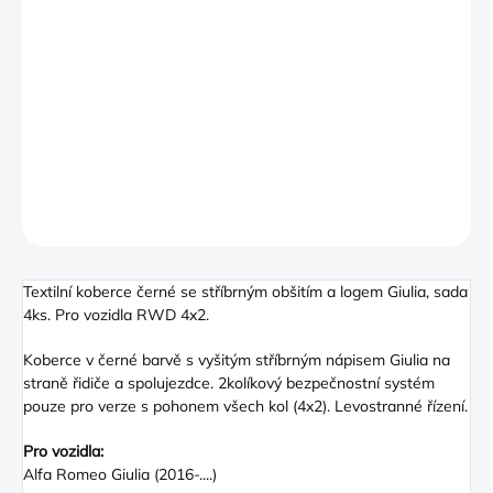
−
+
PŘIDAT DO KOŠÍKU
Textilní koberce černé se stříbrným obšitím a logem Giulia, sada
4ks. Pro vozidla RWD 4x2.
DETAILNÍ INFORMACE
ZEPTAT SE
Textilní koberce černé se stříbrným obšitím a logem Giulia, sada
4ks. Pro vozidla RWD 4x2.
Koberce v černé barvě s vyšitým stříbrným nápisem Giulia na
straně řidiče a spolujezdce. 2kolíkový bezpečnostní systém
pouze pro verze s pohonem všech kol (4x2). Levostranné řízení.
Pro vozidla:
Alfa Romeo Giulia (2016-....)