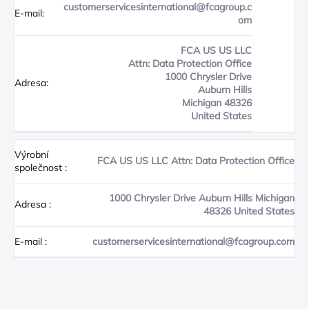
customerservicesinternational@fcagroup.c
E-mail:
om
FCA US US LLC
Attn: Data Protection Office
1000 Chrysler Drive
Adresa:
Auburn Hills
Michigan 48326
United States
Výrobní
FCA US US LLC Attn: Data Protection Office
společnost
:
1000 Chrysler Drive Auburn Hills Michigan
Adresa
:
48326 United States
E-mail
:
customerservicesinternational@fcagroup.com