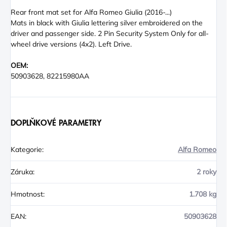
Rear front mat set for Alfa Romeo Giulia (2016-...)
Mats in black with Giulia lettering silver embroidered on the
driver and passenger side. 2 Pin Security System Only for all-
wheel drive versions (4x2). Left Drive.
OEM:
50903628, 82215980AA
DOPLŇKOVÉ PARAMETRY
Kategorie
:
Alfa Romeo
Záruka
:
2 roky
Hmotnost
:
1.708 kg
EAN
:
50903628