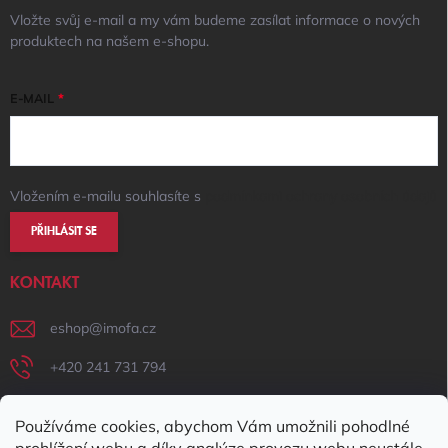
Vložte svůj e-mail a my vám budeme zasílat informace o nových
produktech na našem e-shopu.
E-MAIL
Vložením e-mailu souhlasíte s
podmínkami ochrany osobních údajů
PŘIHLÁSIT SE
KONTAKT
eshop
@
imofa.cz
+420 241 731 794
+420 731 156 801
Používáme cookies, abychom Vám umožnili pohodlné
IMOFA Facebook