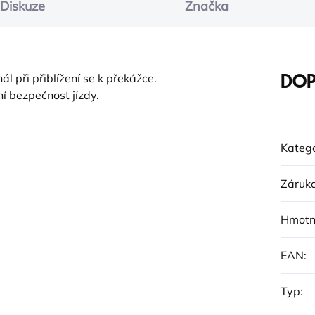
Diskuze
Značka
l při přiblížení se k překážce.
DOP
í bezpečnost jízdy.
Katego
Záruk
Hmotn
EAN
:
Typ
: