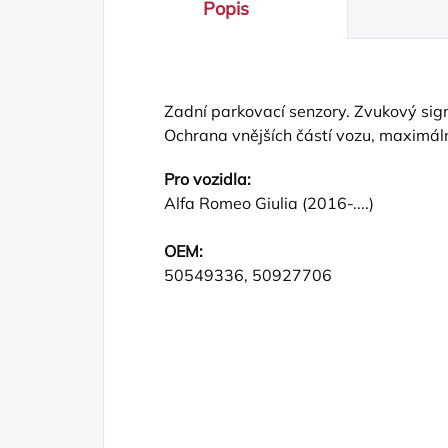
Popis
Zadní parkovací senzory. Zvukový signá
Ochrana vnějších částí vozu, maximáln
Pro vozidla:
Alfa Romeo Giulia (2016-....)
OEM:
50549336, 50927706