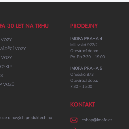
FA 30 LET NA TRHU
PRODEJNY
IMOFA PRAHA 4
 VOZY
Milevská 922/2
VÁDĚCÍ VOZY
Otevírací doba:
Po-Pá 7:30 - 19:00
É VOZY
CYKLY
IMOFA PRAHA 5
Ořešská 873
IS
Otevírací doba:
P VOZŮ
7:30 - 15:00
KONTAKT
mace o nových produktech na
eshop
@
imofa.cz