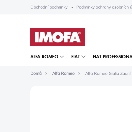
Přejít
Obchodní podmínky
Podmínky ochrany osobních ú
na
obsah
ALFA ROMEO
FIAT
FIAT PROFESSIONA
Domů
Alfa Romeo
Alfa Romeo Giulia Zadní
ZNAČKA:
MOPAR