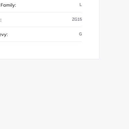
 Family
:
L
y
:
ZG15
evy
:
G