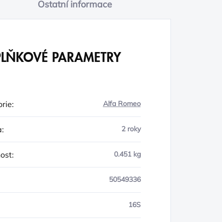
Ostatní informace
LŇKOVÉ PARAMETRY
rie
:
Alfa Romeo
a
:
2 roky
ost
:
0.451 kg
50549336
16S