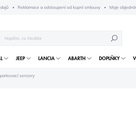
dajů
Reklamace a odstoupení od kupní smlouvy
Moje objedná
HLEDAT
L
JEEP
LANCIA
ABARTH
DOPLŇKY
V
 parkovací senzory
10 074 Kč
5 3
4 407 Kč bez DPH
Měrná
2-5 DNÍ
cena: