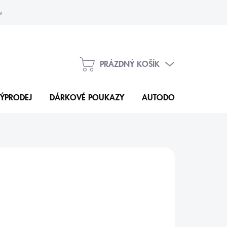
vka
Kontakty
PRÁZDNÝ KOŠÍK
NÁKUPNÍ
KOŠÍK
ÝPRODEJ
DÁRKOVÉ POUKAZY
AUTODOPLŇKY
N
32 Kč