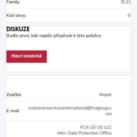
Family
:
ZL11
Kód slevy
:
G
DISKUZE
Buďte první, kdo napíše příspěvek k této položce.
PŘIDAT KOMENTÁŘ
Značka:
Mopar
customerservicesinternational@fcagroup.c
E-mail:
om
FCA US US LLC
Attn: Data Protection Office