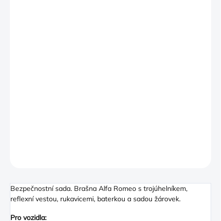
−
+
PŘIDAT DO KOŠÍKU
Genuine Alfa Romeo Giulietta Security/Breakdown Kit.
- Pair of gloves
- High visibily vest
- Warning triangle
- Bulbs kit
- It is important to note that in European Countries it is a legal
requirement to have some elements of that kit in the car (Such
as Warning Triangle and High Visibility Vest)
DETAILNÍ INFORMACE
ZEPTAT SE
Bezpečnostní sada. Brašna Alfa Romeo s trojúhelníkem,
reflexní vestou, rukavicemi, baterkou a sadou žárovek.
Pro vozidla: