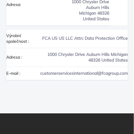
1000 Chrysler Drive
Adresa:
Auburn Hills
Michigan 48326
United States
Výrobní
FCA US US LLC Attn: Data Protection Office
společnost
:
1000 Chrysler Drive Auburn Hills Michigan
Adresa
:
48326 United States
E-mail
:
customerservicesinternational@fcagroup.com
Z
Á
P