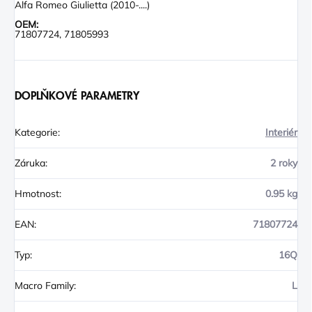
Alfa Romeo Giulietta (2010-....)
OEM:
71807724, 71805993
DOPLŇKOVÉ PARAMETRY
Kategorie
:
Interiér
Záruka
:
2 roky
Hmotnost
:
0.95 kg
EAN
:
71807724
Typ
:
16Q
Macro Family
:
L