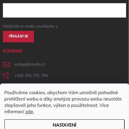
Vložením e-mailu souhlasíte s
podmínkami ochrany osobních údajů
PŘIHLÁSIT SE
KONTAKT
eshop
@
imofa.cz
+420 241 731 794
+420 731 156 801
Používáme cookies, abychom Vám umožnili pohodlné
IMOFA Facebook
prohlížení webu a díky analýze provozu webu neustále
zlepšovali jeho funkce, výkon a použitelnost. Více
imofa_s.r.o
informací
zde
.
NASTAVENÍ