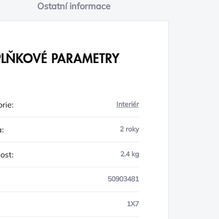
Ostatní informace
LŇKOVÉ PARAMETRY
rie
:
Interiér
a
:
2 roky
ost
:
2.4 kg
50903481
1X7