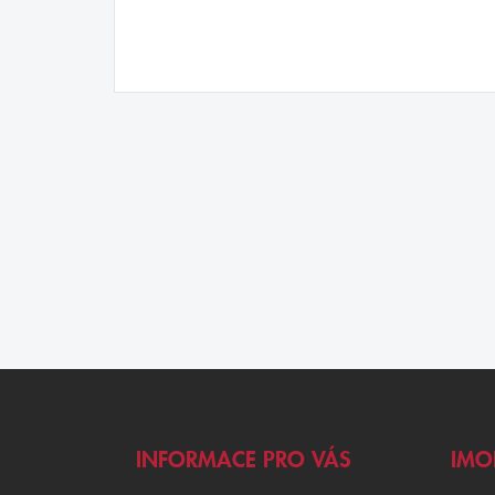
Z
Á
P
A
INFORMACE PRO VÁS
IMO
T