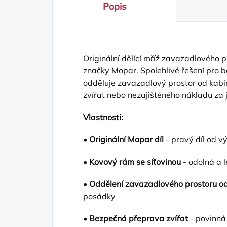
Popis
Originální dělící mříž zavazadlového 
značky Mopar. Spolehlivé řešení pro 
odděluje zavazadlový prostor od kab
zvířat nebo nezajištěného nákladu za j
Vlastnosti:
•
Originální Mopar díl
- pravý díl od v
•
Kovový rám se síťovinou
- odolná a 
•
Oddělení zavazadlového prostoru o
posádky
•
Bezpečná přeprava zvířat
- povinná