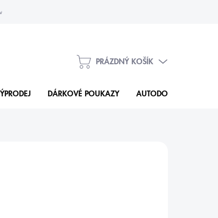
vka
Kontakty
PRÁZDNÝ KOŠÍK
NÁKUPNÍ
KOŠÍK
ÝPRODEJ
DÁRKOVÉ POUKAZY
AUTODOPLŇKY
N