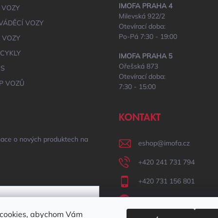
IMOFA PRAHA 4
 VOZY
Milevská 922/2
VÁDĚCÍ VOZY
Otevírací doba:
Po-Pá 7:30 - 19:00
É VOZY
CYKLY
IMOFA PRAHA 5
Ořešská 873
IS
Otevírací doba:
P VOZŮ
7:30 - 15:00
KONTAKT
mace o nových produktech na
eshop
@
imofa.cz
+420 241 731 794
+420 731 156 801
IMOFA Facebook
cookies, abychom Vám