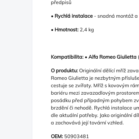
předpisů
•
Rychlá instalace
- snadná montáž a 
•
Hmotnost:
2,4 kg
Kompatibilita:
•
Alfa Romeo Giulietta
O produktu:
Originální dělící mříž za
Romeo Giulietta je nezbytným přísluše
cestuje se zvířaty. Mříž s kovovým rá
bariéru mezi zavazadlovým prostorem 
posádku před případným pohybem zvíř
brzdění či nehodě. Rychlá instalace 
dle aktuální potřeby. Jako originální dí
a zachovává její tovární vzhled.
OEM:
50903481