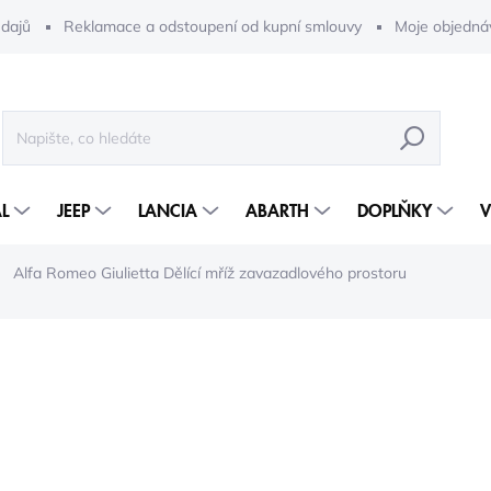
dajů
Reklamace a odstoupení od kupní smlouvy
Moje objedná
HLEDAT
L
JEEP
LANCIA
ABARTH
DOPLŇKY
V
Alfa Romeo Giulietta Dělící mříž zavazadlového prostoru
11 441 Kč
9 455 Kč bez DPH
Měrná
2-5 DNÍ
cena: