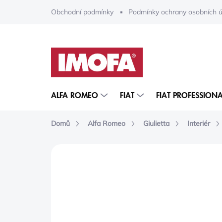
Přejít
Obchodní podmínky
Podmínky ochrany osobních ú
na
obsah
ALFA ROMEO
FIAT
FIAT PROFESSIONA
Domů
Alfa Romeo
Giulietta
Interiér
ZNAČKA:
MOPAR