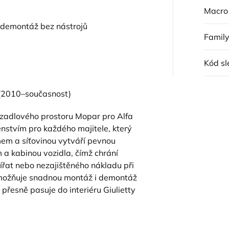
Macro
demontáž bez nástrojů
Famil
Kód sl
(2010–současnost)
vazadlového prostoru Mopar pro Alfa
nstvím pro každého majitele, který
mem a síťovinou vytváří pevnou
a kabinou vozidla, čímž chrání
at nebo nezajištěného nákladu při
umožňuje snadnou montáž i demontáž
l přesně pasuje do interiéru Giulietty