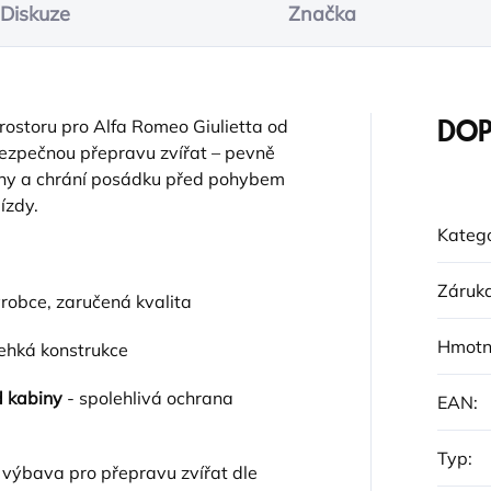
Diskuze
Značka
prostoru pro Alfa Romeo Giulietta od
DOP
bezpečnou přepravu zvířat – pevně
iny a chrání posádku před pohybem
ízdy.
Katego
Záruk
ýrobce, zaručená kvalita
Hmotn
lehká konstrukce
d kabiny
- spolehlivá ochrana
EAN
:
Typ
:
 výbava pro přepravu zvířat dle