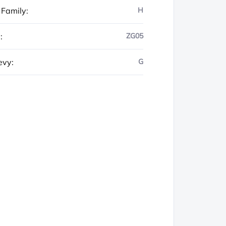
 Family
:
H
y
:
ZG05
evy
:
G