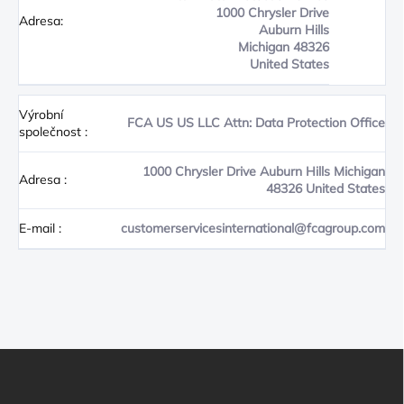
1000 Chrysler Drive
Adresa:
Auburn Hills
Michigan 48326
United States
Výrobní
FCA US US LLC Attn: Data Protection Office
společnost
:
1000 Chrysler Drive Auburn Hills Michigan
Adresa
:
48326 United States
E-mail
:
customerservicesinternational@fcagroup.com
Z
Á
P