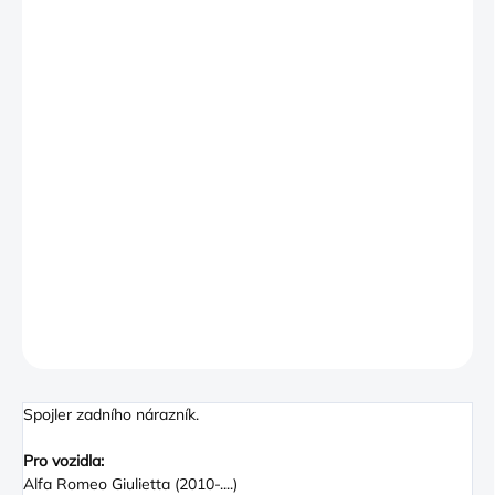
out from the crowd.
If you are looking for an accessory to update the look of your
Alfa Giulietta then this Genuine Rear Spoiler could be the key
providing a sporty and unique look at an affordable price. This
Alfa Giulietta Rear Lower Spoiler is supplied in Embossed
Black. Painting is Optional.
- A Genuine Alfa Romeo Rear Lower Spoiler
- Supplied in Embossed Black
- Painting Optional
- Sporty and Unique
DETAILNÍ INFORMACE
ZEPTAT SE
Spojler zadního nárazník.
Pro vozidla:
Alfa Romeo Giulietta (2010-....)