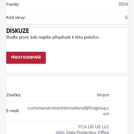
Family
:
ZE04
Kód slevy
:
G
DISKUZE
Buďte první, kdo napíše příspěvek k této položce.
PŘIDAT KOMENTÁŘ
Značka:
Mopar
customerservicesinternational@fcagroup.c
E-mail:
om
FCA US US LLC
Attn: Data Protection Office