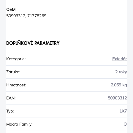
OEM:
50903312, 71778269
DOPLŇKOVÉ PARAMETRY
Kategorie
:
Exteriér
Záruka
:
2 roky
Hmotnost
:
2.059 kg
EAN
:
50903312
Typ
:
1X7
Macro Family
:
Q