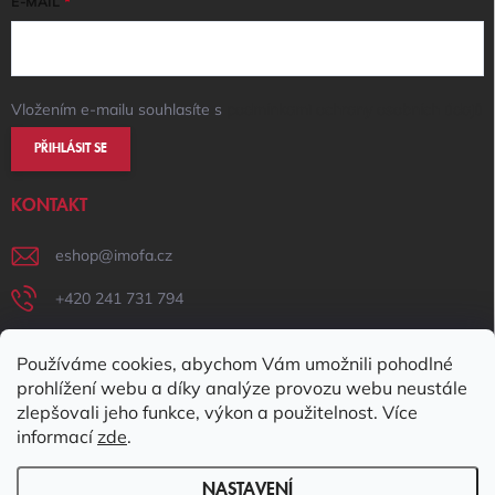
E-MAIL
Vložením e-mailu souhlasíte s
podmínkami ochrany osobních údajů
PŘIHLÁSIT SE
KONTAKT
eshop
@
imofa.cz
+420 241 731 794
+420 731 156 801
Používáme cookies, abychom Vám umožnili pohodlné
IMOFA Facebook
prohlížení webu a díky analýze provozu webu neustále
zlepšovali jeho funkce, výkon a použitelnost. Více
imofa_s.r.o
informací
zde
.
NASTAVENÍ