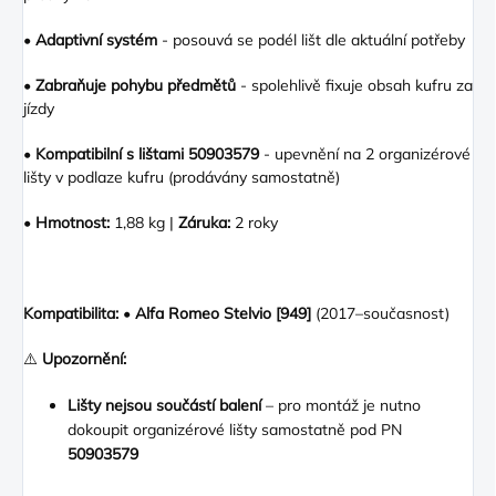
•
Adaptivní systém
- posouvá se podél lišt dle aktuální potřeby
•
Zabraňuje pohybu předmětů
- spolehlivě fixuje obsah kufru za
jízdy
•
Kompatibilní s lištami 50903579
- upevnění na 2 organizérové
lišty v podlaze kufru (prodávány samostatně)
•
Hmotnost:
1,88 kg |
Záruka:
2 roky
Kompatibilita:
•
Alfa Romeo Stelvio [949]
(2017–současnost)
⚠️
Upozornění:
Lišty nejsou součástí balení
– pro montáž je nutno
dokoupit organizérové lišty samostatně pod PN
50903579