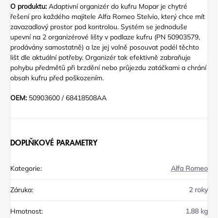
O produktu:
Adaptivní organizér do kufru Mopar je chytré
řešení pro každého majitele Alfa Romeo Stelvio, který chce mít
zavazadlový prostor pod kontrolou. Systém se jednoduše
upevní na 2 organizérové lišty v podlaze kufru (PN 50903579,
prodávány samostatně) a lze jej volně posouvat podél těchto
lišt dle aktuální potřeby. Organizér tak efektivně zabraňuje
pohybu předmětů při brzdění nebo průjezdu zatáčkami a chrání
obsah kufru před poškozením.
OEM:
50903600 / 68418508AA
DOPLŇKOVÉ PARAMETRY
Kategorie
:
Alfa Romeo
Záruka
:
2 roky
Hmotnost
:
1.88 kg