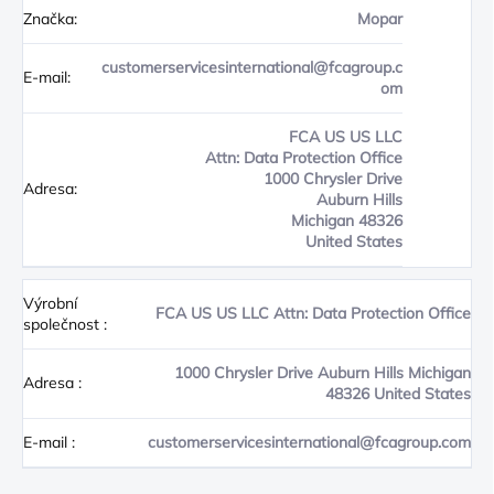
Značka:
Mopar
customerservicesinternational@fcagroup.c
E-mail:
om
FCA US US LLC
Attn: Data Protection Office
1000 Chrysler Drive
Adresa:
Auburn Hills
Michigan 48326
United States
Výrobní
FCA US US LLC Attn: Data Protection Office
společnost
:
1000 Chrysler Drive Auburn Hills Michigan
Adresa
:
48326 United States
E-mail
:
customerservicesinternational@fcagroup.com