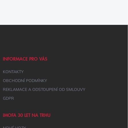
Z
Á
P
A
T
Í
INFORMACE PRO VÁS
KONTAKTY
OBCHODNÍ PODMÍNKY
REKLAMACE A ODSTOUPENÍ OD SMLOUVY
GDPR
IMOFA 30 LET NA TRHU