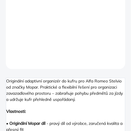
−
+
PŘIDAT DO KOŠÍKU
Originální organizér do kufru pro Alfa Romeo Stelvio od značky
Mopar
DETAILNÍ INFORMACE
ZEPTAT SE
Originální adaptivní organizér do kufru pro Alfa Romeo Stelvio
od značky Mopar. Praktické a flexibilní řešení pro organizaci
zavazadlového prostoru – zabraňuje pohybu předmětů za jízdy
a udržuje kufr přehledně uspořádaný.
Vlastnosti:
•
Originální Mopar díl
- pravý díl od výrobce, zaručená kvalita a
přesný fit