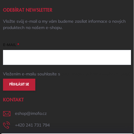
ODEBÍRAT NEWSLETTER
Vložte svůj e-mail a my vám budeme zasílat informace o nových
produktech na našem e-shopu.
E-MAIL
Vložením e-mailu souhlasíte s
podmínkami ochrany osobních údajů
PŘIHLÁSIT SE
KONTAKT
eshop
@
imofa.cz
+420 241 731 794