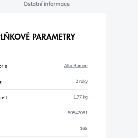
Ostatní informace
LŇKOVÉ PARAMETRY
rie
:
Alfa Romeo
a
:
2 roky
ost
:
1.77 kg
50547081
16S