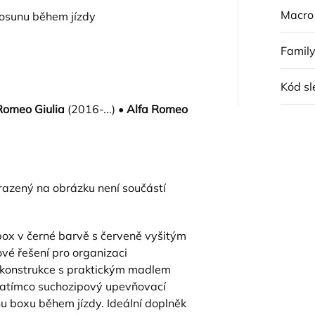
Macro
osunu během jízdy
Famil
Kód sl
Romeo Giulia
(2016-...) •
Alfa Romeo
razený na obrázku není součástí
box v černé barvě s červeně vyšitým
é řešení pro organizaci
 konstrukce s praktickým madlem
zatímco suchozipový upevňovací
 boxu během jízdy. Ideální doplněk