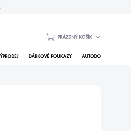
vka
Kontakty
PRÁZDNÝ KOŠÍK
NÁKUPNÍ
KOŠÍK
ÝPRODEJ
DÁRKOVÉ POUKAZY
AUTODOPLŇKY
N
3 Kč