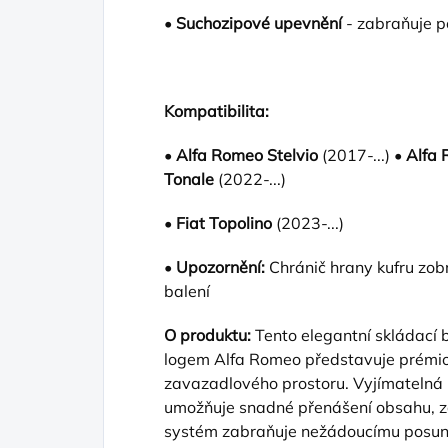
•
Suchozipové upevnění
- zabraňuje p
Kompatibilita:
•
Alfa Romeo Stelvio
(2017-...) •
Alfa 
Tonale
(2022-...)
•
Fiat Topolino
(2023-...)
•
Upozornění:
Chránič hrany kufru zob
balení
O produktu:
Tento elegantní skládací 
logem Alfa Romeo představuje prémiov
zavazadlového prostoru. Vyjímatelná
umožňuje snadné přenášení obsahu, 
systém zabraňuje nežádoucímu posunu