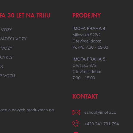
FA 30 LET NA TRHU
PRODEJNY
IMOFA PRAHA 4
 VOZY
Milevská 922/2
VÁDĚCÍ VOZY
Otevírací doba:
Po-Pá 7:30 - 19:00
É VOZY
CYKLY
IMOFA PRAHA 5
Ořešská 873
IS
Otevírací doba:
P VOZŮ
7:30 - 15:00
KONTAKT
mace o nových produktech na
eshop
@
imofa.cz
+420 241 731 794