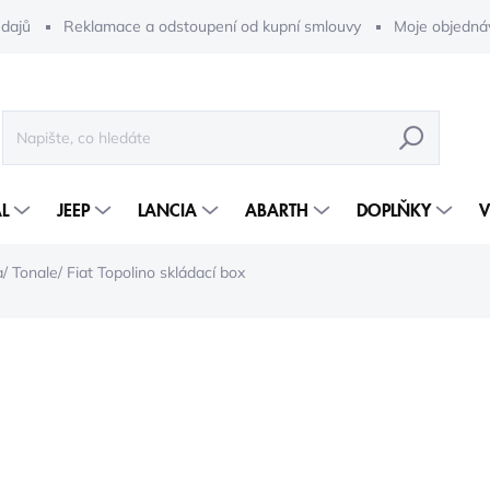
dajů
Reklamace a odstoupení od kupní smlouvy
Moje objedná
HLEDAT
L
JEEP
LANCIA
ABARTH
DOPLŇKY
V
/ Tonale/ Fiat Topolino skládací box
6 002 Kč
4 04
3 341 Kč bez DPH
Měrná
5-10 DNÍ
cena: