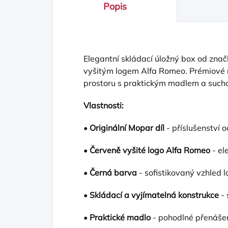
Popis
Elegantní skládací úložný box od zna
vyšitým logem Alfa Romeo. Prémiové 
prostoru s praktickým madlem a suc
Vlastnosti:
•
Originální Mopar díl
- příslušenství 
•
Červeně vyšité logo Alfa Romeo
- el
•
Černá barva
- sofistikovaný vzhled l
•
Skládací a vyjímatelná konstrukce
- 
•
Praktické madlo
- pohodlné přenáše