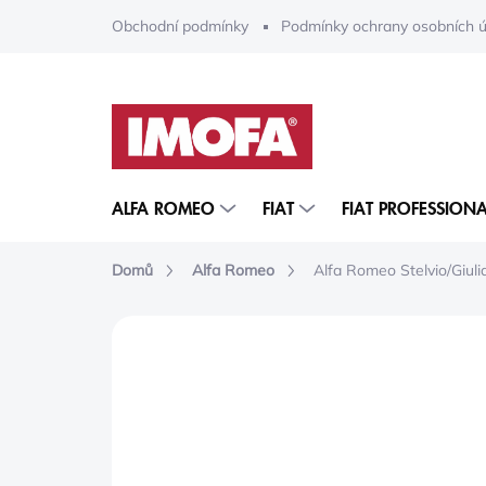
Přejít
Obchodní podmínky
Podmínky ochrany osobních ú
na
obsah
ALFA ROMEO
FIAT
FIAT PROFESSIONA
Domů
Alfa Romeo
Alfa Romeo Stelvio/Giulia
ZNAČKA:
MOPAR