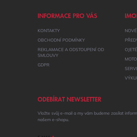
Á
P
A
INFORMACE PRO VÁS
IMO
T
Í
KONTAKTY
NOVÉ
OBCHODNÍ PODMÍNKY
PŘED
REKLAMACE A ODSTOUPENÍ OD
OJET
SMLOUVY
MOTO
GDPR
SERV
VÝKU
ODEBÍRAT NEWSLETTER
Vložte svůj e-mail a my vám budeme zasílat infor
našem e-shopu.