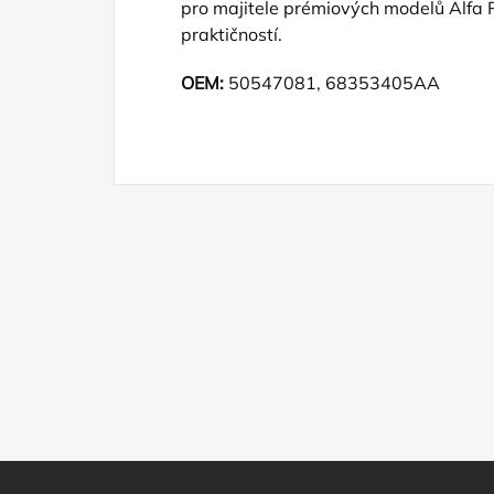
pro majitele prémiových modelů Alfa Rom
praktičností.
OEM:
50547081, 68353405AA
Z