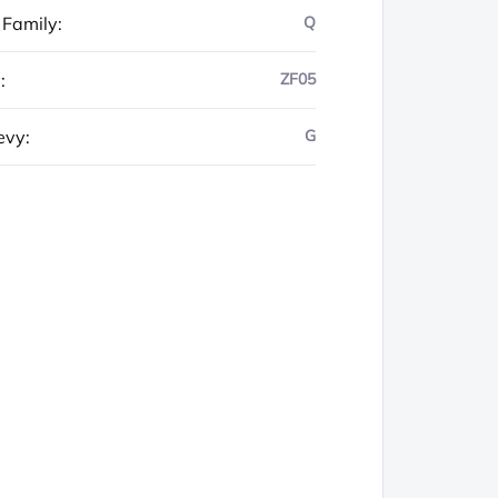
 Family
:
Q
y
:
ZF05
evy
:
G