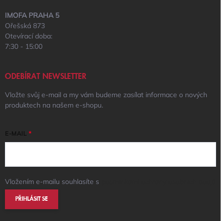
IMOFA PRAHA 5
Ořešská 873
Otevírací doba:
7:30 - 15:00
ODEBÍRAT NEWSLETTER
Vložte svůj e-mail a my vám budeme zasílat informace o nových
produktech na našem e-shopu.
E-MAIL
Vložením e-mailu souhlasíte s
podmínkami ochrany osobních údajů
PŘIHLÁSIT SE