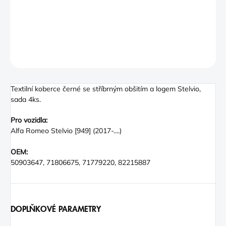
−
+
PŘIDAT DO KOŠÍKU
DETAILNÍ INFORMACE
ZEPTAT SE
Textilní koberce černé se stříbrným obšitím a logem Stelvio,
sada 4ks.
Pro vozidla:
Alfa Romeo Stelvio [949] (2017-....)
OEM:
50903647, 71806675, 71779220, 82215887
DOPLŇKOVÉ PARAMETRY