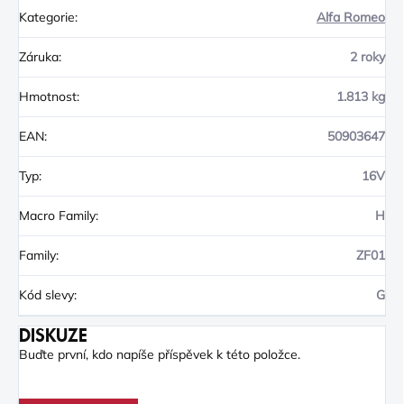
Kategorie
:
Alfa Romeo
Záruka
:
2 roky
Hmotnost
:
1.813 kg
EAN
:
50903647
Typ
:
16V
Macro Family
:
H
Family
:
ZF01
Kód slevy
:
G
DISKUZE
Buďte první, kdo napíše příspěvek k této položce.