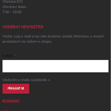
Ořešská 873
Otevírací doba:
7:30 - 15:00
ODEBÍRAT NEWSLETTER
Vložte svůj e-mail a my vám budeme zasílat informace o nových
produktech na našem e-shopu.
E-MAIL
Vložením e-mailu souhlasíte s
podmínkami ochrany osobních údajů
PŘIHLÁSIT SE
KONTAKT