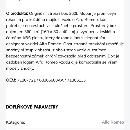
O produktu:
Originální střešní box 360L Mopar je prémiovým
řešením pro každého majitele vozidla Alfa Romeo, kdo
potřebuje na cestách více úložného prostoru. Prostorný box s
objemem 360 litrů (160 × 80 × 40 cm) je vyroben z lesklého
černého ABS plastu, který dokonale ladí s elegantním
designem vozidel Alfa Romeo. Oboustranné otevírání umožňuje
snadný přístup k obsahu z obou stran vozidla, zatímco
bezpečnostní zámek chrání zavazadla před odcizením. Box je
ozdoben logem Alfa Romeo vzadu a je kompatibilní se všemi
modely značky.
OEM:
71807721 / 68365683AA / 71805133
DOPLŇKOVÉ PARAMETRY
Kategorie
:
Alfa Romeo