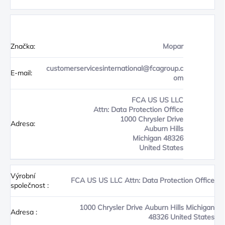
Značka:
Mopar
customerservicesinternational@fcagroup.c
E-mail:
om
FCA US US LLC
Attn: Data Protection Office
1000 Chrysler Drive
Adresa:
Auburn Hills
Michigan 48326
United States
Výrobní
FCA US US LLC Attn: Data Protection Office
společnost
:
1000 Chrysler Drive Auburn Hills Michigan
Adresa
:
48326 United States