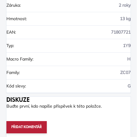
Záruka
:
2 roky
Hmotnost
:
13 kg
EAN
:
71807721
Typ
:
1Y9
Macro Family
:
H
Family
:
ZC07
Kód slevy
:
G
DISKUZE
Buďte první, kdo napíše příspěvek k této položce.
PŘIDAT KOMENTÁŘ