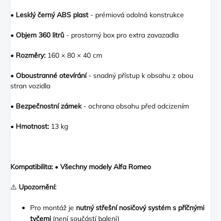
•
Lesklý černý ABS plast
- prémiová odolná konstrukce
•
Objem 360 litrů
- prostorný box pro extra zavazadla
•
Rozměry:
160 × 80 × 40 cm
•
Oboustranné otevírání
- snadný přístup k obsahu z obou
stran vozidla
•
Bezpečnostní zámek
- ochrana obsahu před odcizením
•
Hmotnost:
13 kg
Kompatibilita:
•
Všechny modely Alfa Romeo
⚠️
Upozornění:
Pro montáž je
nutný střešní nosičový systém s příčnými
tyčemi
(není součástí balení)