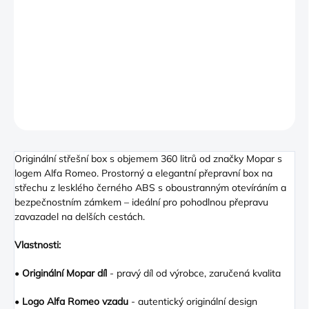
Prostorný a elegantní přepravní box na střechu z lesklého
černého ABS s oboustranným otevíráním a bezpečnostním
zámkem
DETAILNÍ INFORMACE
ZEPTAT SE
Originální střešní box s objemem 360 litrů od značky Mopar s
logem Alfa Romeo. Prostorný a elegantní přepravní box na
střechu z lesklého černého ABS s oboustranným otevíráním a
bezpečnostním zámkem – ideální pro pohodlnou přepravu
zavazadel na delších cestách.
Vlastnosti:
•
Originální Mopar díl
- pravý díl od výrobce, zaručená kvalita
•
Logo Alfa Romeo vzadu
- autentický originální design