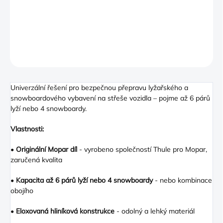
snowboardového vybavení na střeše vozidla – pojme až 6 párů
lyží nebo 4 snowboardy.
DETAILNÍ INFORMACE
ZEPTAT SE
Univerzální řešení pro bezpečnou přepravu lyžařského a
snowboardového vybavení na střeše vozidla – pojme až 6 párů
lyží nebo 4 snowboardy.
Vlastnosti:
•
Originální Mopar díl
- vyrobeno společností Thule pro Mopar,
zaručená kvalita
•
Kapacita až 6 párů lyží nebo 4 snowboardy
- nebo kombinace
obojího
•
Eloxovaná hliníková konstrukce
- odolný a lehký materiál