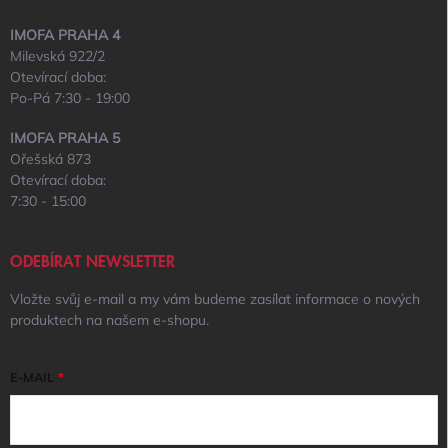
IMOFA PRAHA 4
Milevská 922/2
Otevírací doba:
Po-Pá 7:30 - 19:00
IMOFA PRAHA 5
Ořešská 873
Otevírací doba:
7:30 - 15:00
ODEBÍRAT NEWSLETTER
Vložte svůj e-mail a my vám budeme zasílat informace o nových
produktech na našem e-shopu.
E-MAIL