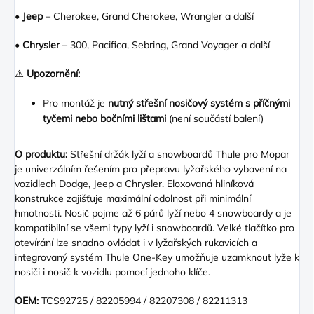
•
Jeep
– Cherokee, Grand Cherokee, Wrangler a další
•
Chrysler
– 300, Pacifica, Sebring, Grand Voyager a další
⚠️
Upozornění:
Pro montáž je
nutný střešní nosičový systém s příčnými
tyčemi nebo bočními lištami
(není součástí balení)
O produktu:
Střešní držák lyží a snowboardů Thule pro Mopar
je univerzálním řešením pro přepravu lyžařského vybavení na
vozidlech Dodge, Jeep a Chrysler. Eloxovaná hliníková
konstrukce zajišťuje maximální odolnost při minimální
hmotnosti. Nosič pojme až 6 párů lyží nebo 4 snowboardy a je
kompatibilní se všemi typy lyží i snowboardů. Velké tlačítko pro
otevírání lze snadno ovládat i v lyžařských rukavicích a
integrovaný systém Thule One-Key umožňuje uzamknout lyže k
nosiči i nosič k vozidlu pomocí jednoho klíče.
OEM:
TCS92725 / 82205994 / 82207308 / 82211313