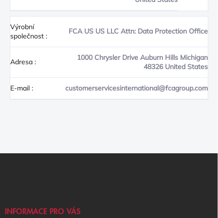
Výrobní
FCA US US LLC Attn: Data Protection Office
společnost
:
1000 Chrysler Drive Auburn Hills Michigan
Adresa
:
48326 United States
E-mail
:
customerservicesinternational@fcagroup.com
Z
Á
P
A
T
Í
INFORMACE PRO VÁS