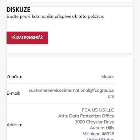
DISKUZE
Buďte první, kdo napíše příspěvek k této položce.
PŘIDAT KOMENTÁŘ
Značka:
Mopar
customerservicesinternational@fcagroup.c
E-mail:
om
FCA US US LLC
Attn: Data Protection Office
1000 Chrysler Drive
Adresa:
Auburn Hills
Michigan 48326
United States