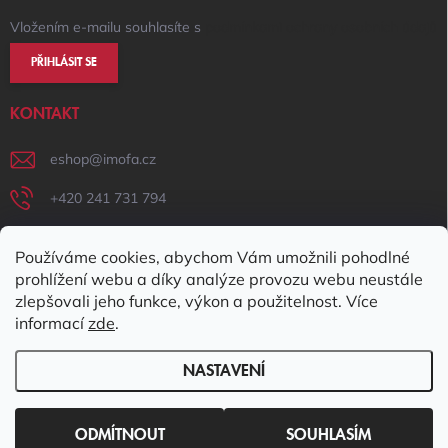
Vložením e-mailu souhlasíte s
podmínkami ochrany osobních údajů
PŘIHLÁSIT SE
KONTAKT
eshop
@
imofa.cz
+420 241 731 794
+420 731 156 801
Používáme cookies, abychom Vám umožnili pohodlné
IMOFA Facebook
prohlížení webu a díky analýze provozu webu neustále
zlepšovali jeho funkce, výkon a použitelnost. Více
imofa_s.r.o
informací
zde
.
NASTAVENÍ
Copyright 2026
IMOFA e-shop
. Všechna práva vyhrazena.
Upravit
nastavení cookies
ODMÍTNOUT
SOUHLASÍM