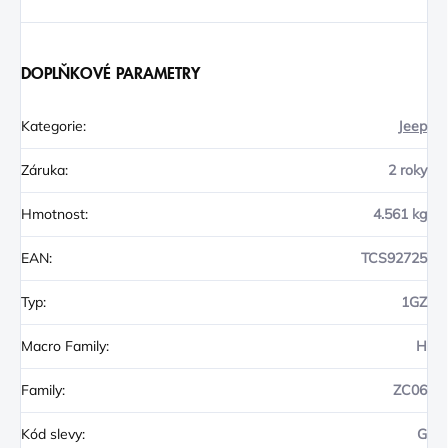
DOPLŇKOVÉ PARAMETRY
Kategorie
:
Jeep
Záruka
:
2 roky
Hmotnost
:
4.561 kg
EAN
:
TCS92725
Typ
:
1GZ
Macro Family
:
H
Family
:
ZC06
Kód slevy
:
G