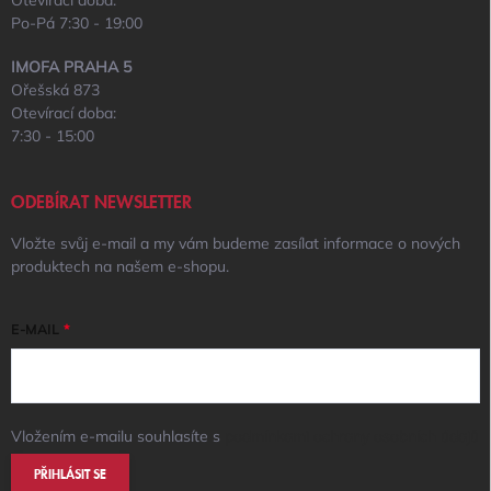
Otevírací doba:
Po-Pá 7:30 - 19:00
IMOFA PRAHA 5
Ořešská 873
Otevírací doba:
7:30 - 15:00
ODEBÍRAT NEWSLETTER
Vložte svůj e-mail a my vám budeme zasílat informace o nových
produktech na našem e-shopu.
E-MAIL
Vložením e-mailu souhlasíte s
podmínkami ochrany osobních údajů
PŘIHLÁSIT SE