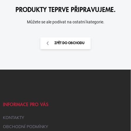
PRODUKTY TEPRVE PŘIPRAVUJEME.
Můžete se ale podívat na ostatní kategorie.
ZPĚT DO OBCHODU
Z
Á
P
A
T
Í
INFORMACE PRO VÁS
KONTAKTY
OBCHODNÍ PODMÍNKY