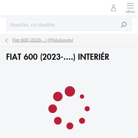
Přejít
na
obsah
HLEDAT
Fiat 600 (2023-....) Příslušenství
FIAT 600 (2023-....) INTERIÉR