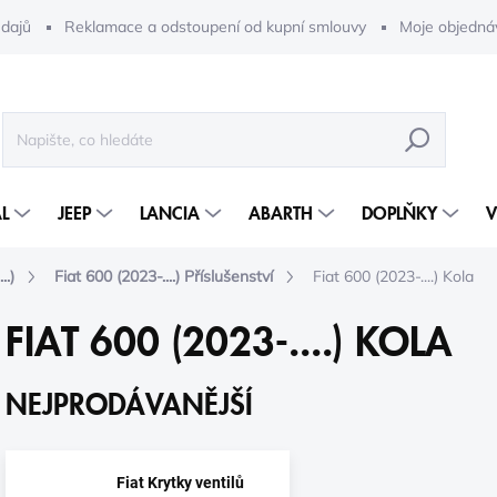
dajů
Reklamace a odstoupení od kupní smlouvy
Moje objedná
HLEDAT
L
JEEP
LANCIA
ABARTH
DOPLŇKY
V
..)
Fiat 600 (2023-....) Příslušenství
Fiat 600 (2023-....) Kola
FIAT 600 (2023-....) KOLA
NEJPRODÁVANĚJŠÍ
Fiat Krytky ventilů