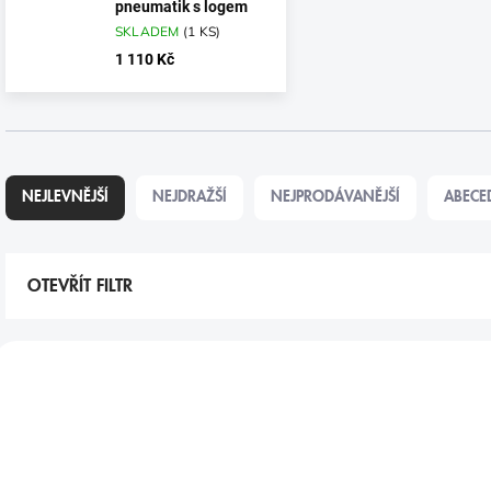
pneumatik s logem
SKLADEM
(
1 KS
)
1 110 Kč
Ř
A
NEJLEVNĚJŠÍ
NEJDRAŽŠÍ
NEJPRODÁVANĚJŠÍ
ABECE
Z
E
N
Í
OTEVŘÍT FILTR
P
R
V
O
Ý
D
P
U
I
K
S
T
P
Ů