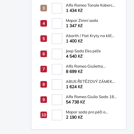
TCFKM526AB
Alfa Romeo Tonale Koberce
textilní
1 434 Kč
Mopar Zimní sada
1 347 Kč
Abarth / Fiat Kryty na klíč
bílá/béžová
1 400 Kč
Jeep Sada Eko péče
4 540 Kč
Alfa Romeo Giulietta
Osvětlená prahová lišta s
8 699 Kč
logem Alfa Romeo
ABUS ŘETĚZOVÝ ZÁMEK
INFINITY LOOP
1 624 Kč
Alfa Romeo Giulia Sada 18´
ALU kol 6002093271
54 738 Kč
Mopar sada pro péči o
vozidlo
2 190 Kč