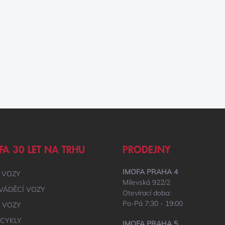
FA 30 LET NA TRHU
PRODEJNY
IMOFA PRAHA 4
 VOZY
Milevská 922/2
VÁDĚCÍ VOZY
Otevírací doba:
Po-Pá 7:30 - 19:00
É VOZY
CYKLY
IMOFA PRAHA 5