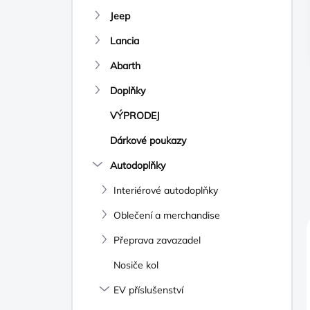
N
Jeep
Í
P
Lancia
A
N
Abarth
E
Doplňky
L
VÝPRODEJ
Dárkové poukazy
Autodoplňky
Interiérové autodoplňky
Oblečení a merchandise
Přeprava zavazadel
Nosiče kol
EV příslušenství