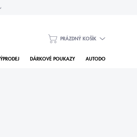
vka
Kontakty
PRÁZDNÝ KOŠÍK
NÁKUPNÍ
KOŠÍK
ÝPRODEJ
DÁRKOVÉ POUKAZY
AUTODOPLŇKY
N