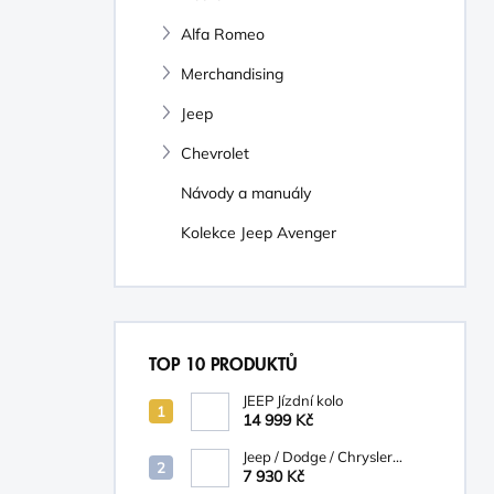
Alfa Romeo
Merchandising
Jeep
Chevrolet
Návody a manuály
Kolekce Jeep Avenger
TOP 10 PRODUKTŮ
JEEP Jízdní kolo
14 999 Kč
Jeep / Dodge / Chrysler
Mopar Nosič na kola
7 930 Kč