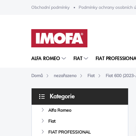
Přejít
Obchodní podmínky
Podmínky ochrany osobních ú
na
obsah
ALFA ROMEO
FIAT
FIAT PROFESSIONA
Domů
nezařazeno
Fiat
Fiat 600 (2023-..
P
Kategorie
O
Přeskočit
S
kategorie
Alfa Romeo
T
R
Fiat
A
N
FIAT PROFESSIONAL