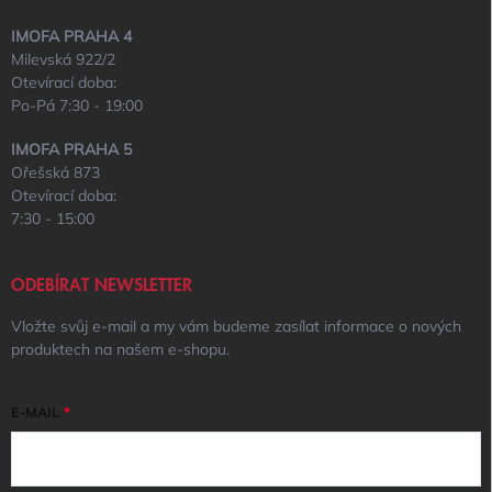
IMOFA PRAHA 4
Milevská 922/2
Otevírací doba:
Po-Pá 7:30 - 19:00
IMOFA PRAHA 5
Ořešská 873
Otevírací doba:
7:30 - 15:00
ODEBÍRAT NEWSLETTER
Vložte svůj e-mail a my vám budeme zasílat informace o nových
produktech na našem e-shopu.
E-MAIL