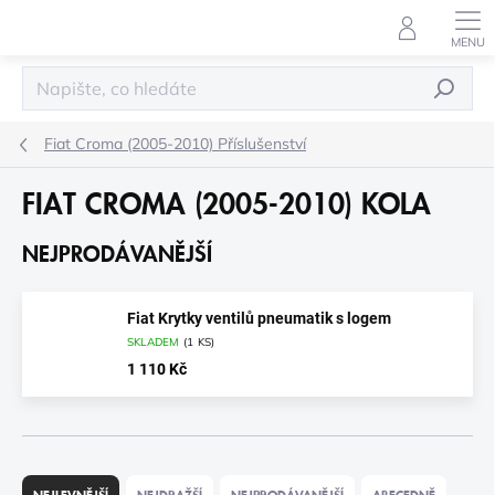
Přejít
na
obsah
HLEDAT
Fiat Croma (2005-2010) Příslušenství
FIAT CROMA (2005-2010) KOLA
NEJPRODÁVANĚJŠÍ
Fiat Krytky ventilů pneumatik s logem
SKLADEM
(
1 KS
)
1 110 Kč
Ř
A