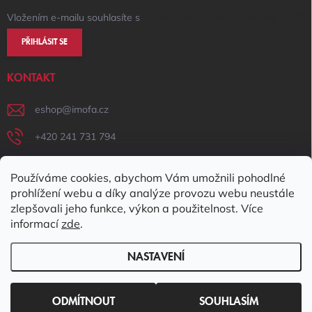
Vložením e-mailu souhlasíte s
podmínkami ochrany osobních údajů
PŘIHLÁSIT SE
KONTAKT
eshop
@
imofa.cz
+420 241 731 794
+420 731 156 801
Používáme cookies, abychom Vám umožnili pohodlné
IMOFA Facebook
prohlížení webu a díky analýze provozu webu neustále
zlepšovali jeho funkce, výkon a použitelnost. Více
imofa_s.r.o
informací
zde
.
NASTAVENÍ
Copyright 2026
IMOFA e-shop
. Všechna práva vyhrazena.
Upravit
nastavení cookies
ODMÍTNOUT
SOUHLASÍM