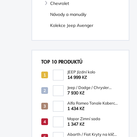
Chevrolet
Návody a manuály
Kolekce Jeep Avenger
TOP 10 PRODUKTŮ
JEEP Jízdní kolo
14 999 Kč
Jeep / Dodge / Chrysler
Mopar Nosič na kola
7 930 Kč
TCFKM526AB
Alfa Romeo Tonale Koberce
textilní
1 434 Kč
Mopar Zimní sada
1 347 Kč
Abarth / Fiat Kryty na klíč