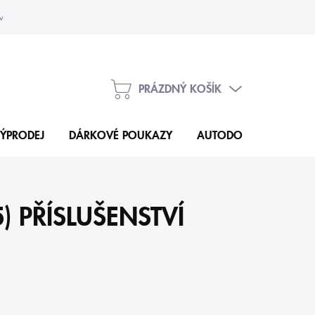
vka
Kontakty
PRÁZDNÝ KOŠÍK
NÁKUPNÍ
KOŠÍK
ÝPRODEJ
DÁRKOVÉ POUKAZY
AUTODOPLŇKY
N
) PŘÍSLUŠENSTVÍ