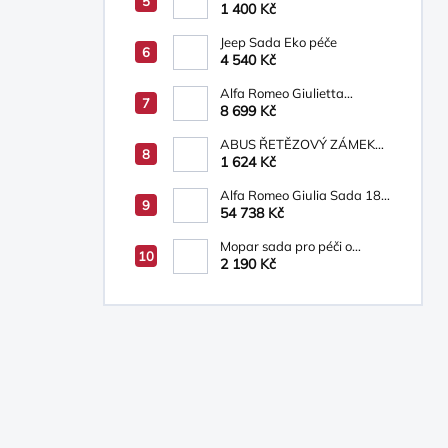
bílá/béžová
1 400 Kč
Jeep Sada Eko péče
4 540 Kč
Alfa Romeo Giulietta
Osvětlená prahová lišta s
8 699 Kč
logem Alfa Romeo
ABUS ŘETĚZOVÝ ZÁMEK
INFINITY LOOP
1 624 Kč
Alfa Romeo Giulia Sada 18´
ALU kol 6002093271
54 738 Kč
Mopar sada pro péči o
vozidlo
2 190 Kč