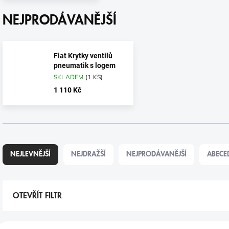
NEJPRODÁVANĚJŠÍ
Fiat Krytky ventilů
pneumatik s logem
SKLADEM
(
1 KS
)
1 110 Kč
Ř
A
NEJLEVNĚJŠÍ
NEJDRAŽŠÍ
NEJPRODÁVANĚJŠÍ
ABECE
Z
E
N
Í
OTEVŘÍT FILTR
P
R
V