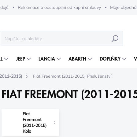
dajů
Reklamace a odstoupení od kupní smlouvy
Moje objedná
HLEDAT
L
JEEP
LANCIA
ABARTH
DOPLŇKY
V
(2011-2015)
Fiat Freemont (2011-2015) Příslušenství
FIAT FREEMONT (2011-2015
Fiat
Freemont
(2011-2015)
Kola