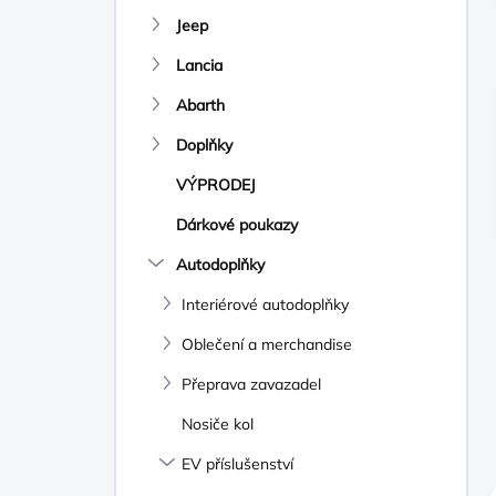
N
Jeep
Í
P
Lancia
A
N
Abarth
E
Doplňky
L
VÝPRODEJ
Dárkové poukazy
Autodoplňky
Interiérové autodoplňky
Oblečení a merchandise
Přeprava zavazadel
Nosiče kol
EV příslušenství