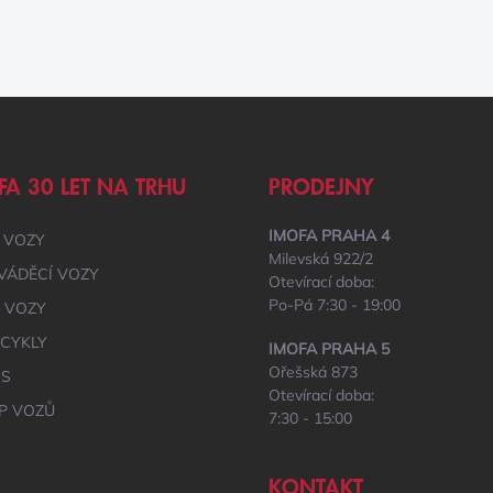
FA 30 LET NA TRHU
PRODEJNY
IMOFA PRAHA 4
 VOZY
Milevská 922/2
VÁDĚCÍ VOZY
Otevírací doba:
Po-Pá 7:30 - 19:00
É VOZY
CYKLY
IMOFA PRAHA 5
Ořešská 873
IS
Otevírací doba:
P VOZŮ
7:30 - 15:00
KONTAKT