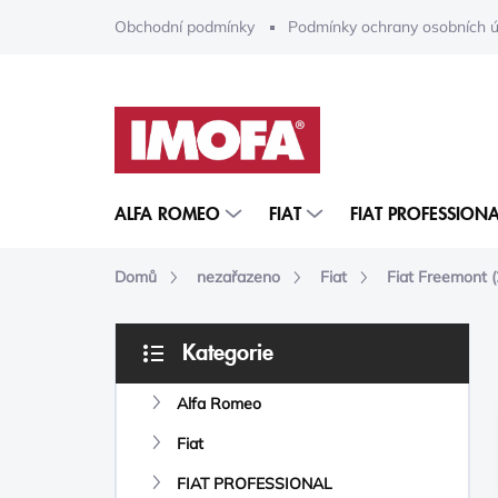
Přejít
Obchodní podmínky
Podmínky ochrany osobních ú
na
obsah
ALFA ROMEO
FIAT
FIAT PROFESSIONA
Domů
nezařazeno
Fiat
Fiat Freemont 
P
Kategorie
O
Přeskočit
S
kategorie
Alfa Romeo
T
R
Fiat
A
N
FIAT PROFESSIONAL