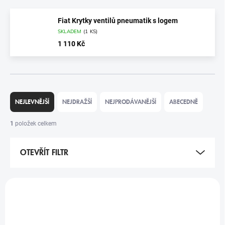
Fiat Krytky ventilů pneumatik s logem
SKLADEM
(
1 KS
)
1 110 Kč
Ř
A
NEJLEVNĚJŠÍ
NEJDRAŽŠÍ
NEJPRODÁVANĚJŠÍ
ABECEDNĚ
Z
E
1
položek celkem
N
Í
OTEVŘÍT FILTR
P
R
O
V
D
Ý
U
P
K
I
T