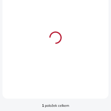
S
Ů
P
R
O
SKLADEM
D
(
1 KS
)
U
FIAT KRYTKY
K
VENTILŮ PNEUMATIK
T
S LOGEM
Ů
1 110 Kč
917 Kč bez DPH
Do košíku
Chromed. Set of 4 caps.
1
položek celkem
O