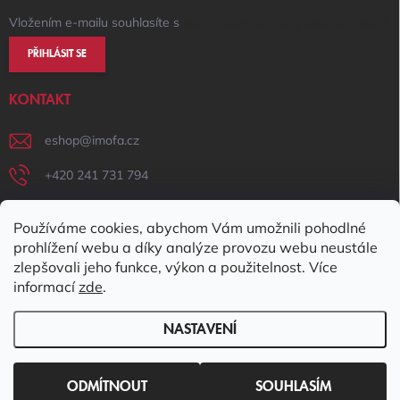
Vložením e-mailu souhlasíte s
podmínkami ochrany osobních údajů
PŘIHLÁSIT SE
KONTAKT
eshop
@
imofa.cz
+420 241 731 794
+420 731 156 801
Používáme cookies, abychom Vám umožnili pohodlné
IMOFA Facebook
prohlížení webu a díky analýze provozu webu neustále
zlepšovali jeho funkce, výkon a použitelnost. Více
imofa_s.r.o
informací
zde
.
NASTAVENÍ
Copyright 2026
IMOFA e-shop
. Všechna práva vyhrazena.
Upravit
nastavení cookies
ODMÍTNOUT
SOUHLASÍM