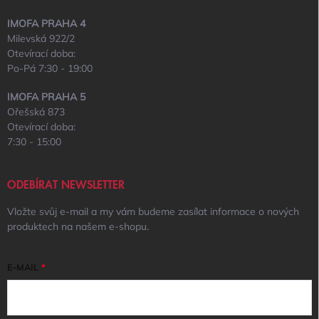
IMOFA PRAHA 4
Milevská 922/2
Otevírací doba:
Po-Pá 7:30 - 19:00
IMOFA PRAHA 5
Ořešská 873
Otevírací doba:
7:30 - 15:00
ODEBÍRAT NEWSLETTER
Vložte svůj e-mail a my vám budeme zasílat informace o nových
produktech na našem e-shopu.
E-MAIL