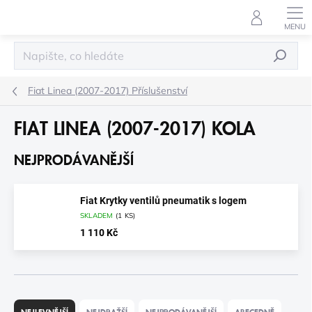
Přejít
na
obsah
HLEDAT
Fiat Linea (2007-2017) Příslušenství
FIAT LINEA (2007-2017) KOLA
NEJPRODÁVANĚJŠÍ
Fiat Krytky ventilů pneumatik s logem
SKLADEM
(
1 KS
)
1 110 Kč
Ř
A