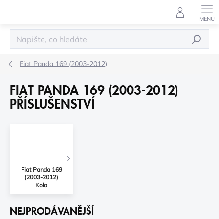
Přejít
na
obsah
HLEDAT
Fiat Panda 169 (2003-2012)
FIAT PANDA 169 (2003-2012)
PŘÍSLUŠENSTVÍ
Fiat Panda 169
(2003-2012)
Kola
NEJPRODÁVANĚJŠÍ