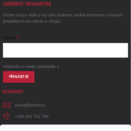
ODEBÍRAT NEWSLETTER
Vložte svůj e-mail a my vám budeme zasílat informace o nových
produktech na našem e-shopu.
E-MAIL
Vložením e-mailu souhlasíte s
podmínkami ochrany osobních údajů
PŘIHLÁSIT SE
KONTAKT
eshop
@
imofa.cz
+420 241 731 794
+420 731 156 801