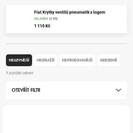
Fiat Krytky ventilů pneumatik s logem
SKLADEM
(
1 KS
)
1 110 Kč
Ř
A
NEJLEVNĚJŠÍ
NEJDRAŽŠÍ
NEJPRODÁVANĚJŠÍ
ABECEDNĚ
Z
E
1
položek celkem
N
Í
OTEVŘÍT FILTR
P
R
O
V
D
Ý
U
P
K
I
T