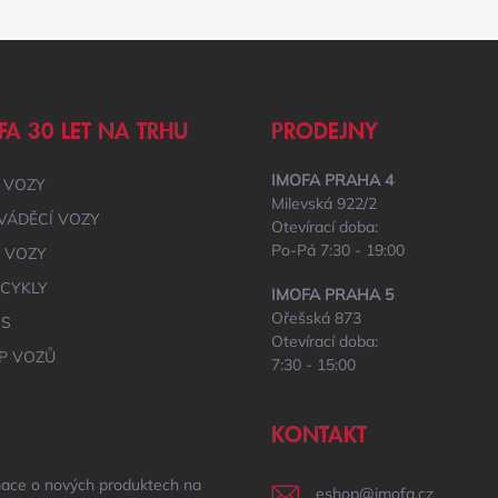
FA 30 LET NA TRHU
PRODEJNY
IMOFA PRAHA 4
 VOZY
Milevská 922/2
VÁDĚCÍ VOZY
Otevírací doba:
Po-Pá 7:30 - 19:00
É VOZY
CYKLY
IMOFA PRAHA 5
Ořešská 873
IS
Otevírací doba:
P VOZŮ
7:30 - 15:00
KONTAKT
mace o nových produktech na
eshop
@
imofa.cz