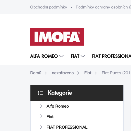
Přejít
Obchodní podmínky
Podmínky ochrany osobních ú
na
obsah
ALFA ROMEO
FIAT
FIAT PROFESSIONA
Domů
nezařazeno
Fiat
Fiat Punto (20
P
Kategorie
O
Přeskočit
S
kategorie
Alfa Romeo
T
R
Fiat
A
N
FIAT PROFESSIONAL