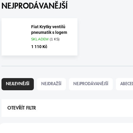
NEJPRODÁVANĚJŠÍ
Fiat Krytky ventilů
pneumatik s logem
SKLADEM
(
1 KS
)
1 110 Kč
Ř
A
NEJLEVNĚJŠÍ
NEJDRAŽŠÍ
NEJPRODÁVANĚJŠÍ
ABECE
Z
E
N
Í
OTEVŘÍT FILTR
P
R
V
O
Ý