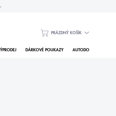
vka
Kontakty
PRÁZDNÝ KOŠÍK
NÁKUPNÍ
KOŠÍK
ÝPRODEJ
DÁRKOVÉ POUKAZY
AUTODOPLŇKY
N