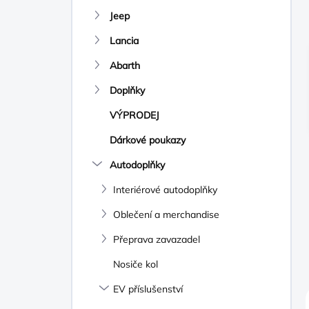
N
Jeep
Í
P
Lancia
A
N
Abarth
E
Doplňky
L
VÝPRODEJ
Dárkové poukazy
Autodoplňky
Interiérové autodoplňky
Oblečení a merchandise
Přeprava zavazadel
Nosiče kol
EV příslušenství