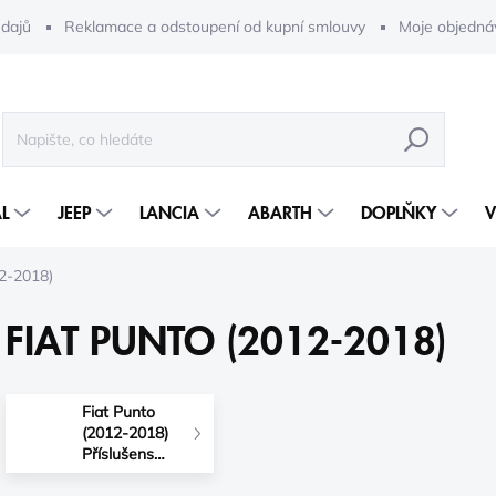
dajů
Reklamace a odstoupení od kupní smlouvy
Moje objedná
HLEDAT
L
JEEP
LANCIA
ABARTH
DOPLŇKY
V
12-2018)
FIAT PUNTO (2012-2018)
Fiat Punto
(2012-2018)
Příslušenství