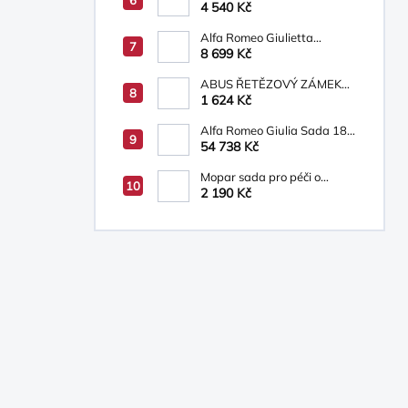
4 540 Kč
Alfa Romeo Giulietta
Osvětlená prahová lišta s
8 699 Kč
logem Alfa Romeo
ABUS ŘETĚZOVÝ ZÁMEK
INFINITY LOOP
1 624 Kč
Alfa Romeo Giulia Sada 18´
ALU kol 6002093271
54 738 Kč
Mopar sada pro péči o
vozidlo
2 190 Kč