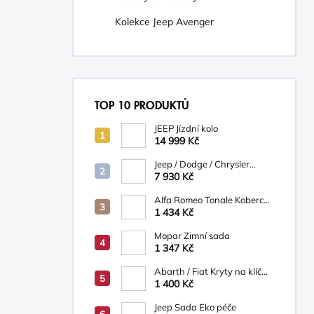
Kolekce Jeep Avenger
TOP 10 PRODUKTŮ
JEEP Jízdní kolo
14 999 Kč
Jeep / Dodge / Chrysler
Mopar Nosič na kola
7 930 Kč
TCFKM526AB
Alfa Romeo Tonale Koberce
textilní
1 434 Kč
Mopar Zimní sada
1 347 Kč
Abarth / Fiat Kryty na klíč
bílá/béžová
1 400 Kč
Jeep Sada Eko péče