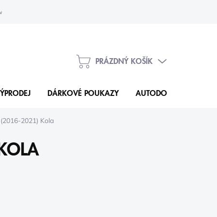
vka
Kontakty
PRÁZDNÝ KOŠÍK
NÁKUPNÍ
KOŠÍK
ÝPRODEJ
DÁRKOVÉ POUKAZY
AUTODOPLŇKY
N
o (2016-2021) Kola
 KOLA