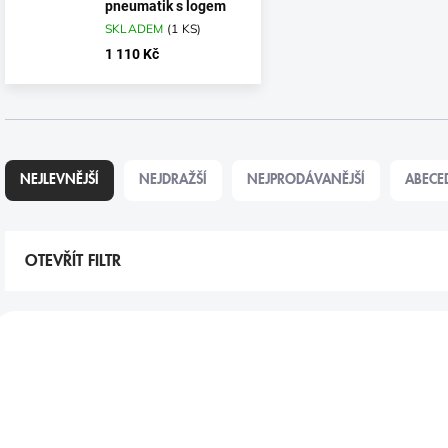
pneumatik s logem
SKLADEM
(
1 KS
)
1 110 Kč
Ř
A
NEJLEVNĚJŠÍ
NEJDRAŽŠÍ
NEJPRODÁVANĚJŠÍ
ABECE
Z
E
N
Í
OTEVŘÍT FILTR
P
R
V
O
Ý
D
P
U
I
K
S
T
P
Ů