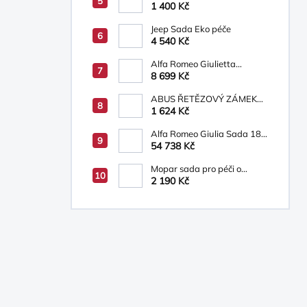
bílá/béžová
1 400 Kč
Jeep Sada Eko péče
4 540 Kč
Alfa Romeo Giulietta
Osvětlená prahová lišta s
8 699 Kč
logem Alfa Romeo
ABUS ŘETĚZOVÝ ZÁMEK
INFINITY LOOP
1 624 Kč
Alfa Romeo Giulia Sada 18´
ALU kol 6002093271
54 738 Kč
Mopar sada pro péči o
vozidlo
2 190 Kč