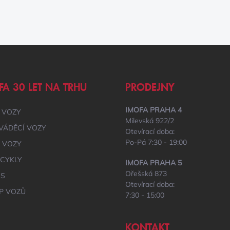
FA 30 LET NA TRHU
PRODEJNY
IMOFA PRAHA 4
 VOZY
Milevská 922/2
VÁDĚCÍ VOZY
Otevírací doba:
Po-Pá 7:30 - 19:00
É VOZY
CYKLY
IMOFA PRAHA 5
Ořešská 873
IS
Otevírací doba:
P VOZŮ
7:30 - 15:00
KONTAKT