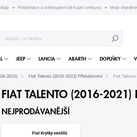
dajů
Reklamace a odstoupení od kupní smlouvy
Moje objedná
HLEDAT
L
JEEP
LANCIA
ABARTH
DOPLŇKY
V
016-2021)
Fiat Talento (2016-2021) Příslušenství
Fiat Talent
FIAT TALENTO (2016-2021)
NEJPRODÁVANĚJŠÍ
Fiat Krytky ventilů