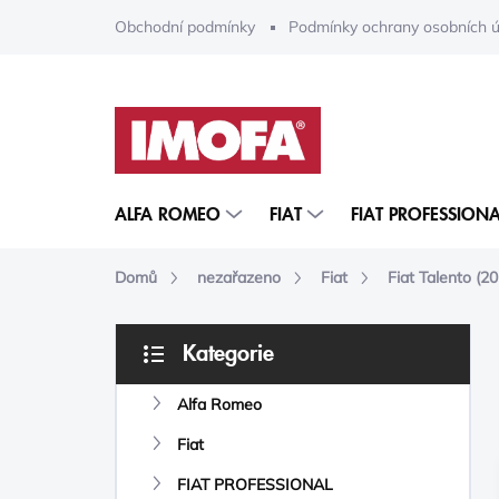
Přejít
Obchodní podmínky
Podmínky ochrany osobních ú
na
obsah
ALFA ROMEO
FIAT
FIAT PROFESSIONA
Domů
nezařazeno
Fiat
Fiat Talento (2
P
Kategorie
O
Přeskočit
S
kategorie
Alfa Romeo
T
R
Fiat
A
N
FIAT PROFESSIONAL