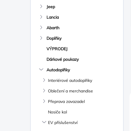
N
Jeep
Í
P
Lancia
A
N
Abarth
E
Doplňky
L
VÝPRODEJ
Dárkové poukazy
Autodoplňky
Interiérové autodoplňky
Oblečení a merchandise
Přeprava zavazadel
Nosiče kol
EV příslušenství