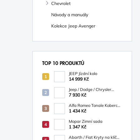
Chevrolet
Návody a manuály
Kolekce Jeep Avenger
TOP 10 PRODUKTŮ
JEEP Jízdní kolo
14 999 Kč
Jeep / Dodge / Chrysler
Mopar Nosič na kola
7 930 Kč
TCFKM526AB
Alfa Romeo Tonale Koberce
textilní
1 434 Kč
Mopar Zimní sada
1 347 Kč
Abarth / Fiat Kryty na klíč