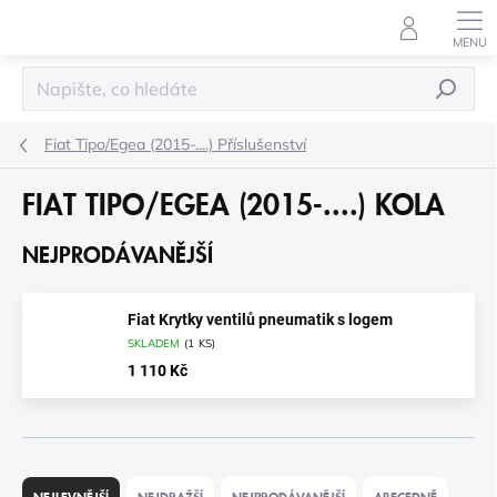
Přejít
na
obsah
HLEDAT
Fiat Tipo/Egea (2015-....) Příslušenství
FIAT TIPO/EGEA (2015-....) KOLA
NEJPRODÁVANĚJŠÍ
Fiat Krytky ventilů pneumatik s logem
SKLADEM
(
1 KS
)
1 110 Kč
Ř
A