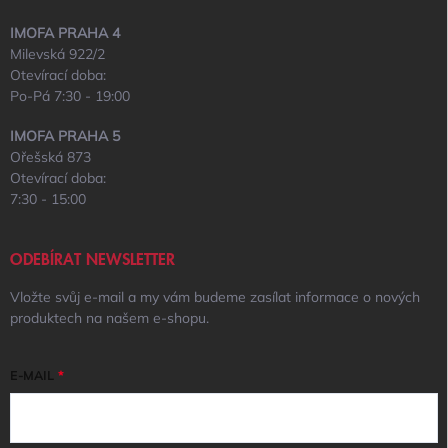
IMOFA PRAHA 4
Milevská 922/2
Otevírací doba:
Po-Pá 7:30 - 19:00
IMOFA PRAHA 5
Ořešská 873
Otevírací doba:
7:30 - 15:00
ODEBÍRAT NEWSLETTER
Vložte svůj e-mail a my vám budeme zasílat informace o nových
produktech na našem e-shopu.
E-MAIL