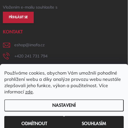
Vložením e-mailu souhlasíte s
podmínkami ochrany osobních údajů
PŘIHLÁSIT SE
KONTAKT
eshop
@
imofa.cz
+420 241 731 794
+420 731 156 801
Používáme cookies, abychom Vám umožnili pohodlné
IMOFA Facebook
prohlížení webu a díky analýze provozu webu neustále
zlepšovali jeho funkce, výkon a použitelnost. Více
imofa_s.r.o
informací
zde
.
NASTAVENÍ
Copyright 2026
IMOFA e-shop
. Všechna práva vyhrazena.
Upravit
nastavení cookies
ODMÍTNOUT
SOUHLASÍM