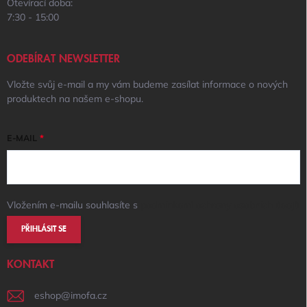
Otevírací doba:
7:30 - 15:00
ODEBÍRAT NEWSLETTER
Vložte svůj e-mail a my vám budeme zasílat informace o nových
produktech na našem e-shopu.
E-MAIL
Vložením e-mailu souhlasíte s
podmínkami ochrany osobních údajů
PŘIHLÁSIT SE
KONTAKT
eshop
@
imofa.cz