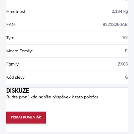
Hmotnost
:
0.134 kg
EAN
:
82213250AB
Typ
:
10I
Macro Family
:
R
Family
:
ZX06
Kód slevy
:
G
DISKUZE
Buďte první, kdo napíše příspěvek k této položce.
PŘIDAT KOMENTÁŘ