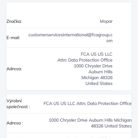
Značka:
Mopar
customerservicesinternational@fcagroup.c
E-mail:
om
FCA US US LLC
Attn: Data Protection Office
1000 Chrysler Drive
Adresa:
Auburn Hills
Michigan 48326
United States
Výrobní
FCA US US LLC Attn: Data Protection Office
společnost
:
1000 Chrysler Drive Auburn Hills Michigan
Adresa
:
48326 United States