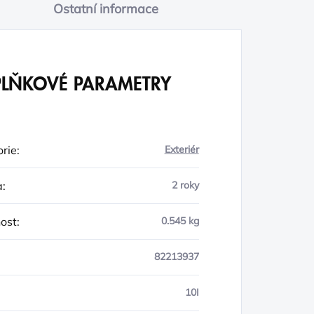
Ostatní informace
LŇKOVÉ PARAMETRY
rie
:
Exteriér
a
:
2 roky
ost
:
0.545 kg
82213937
10I