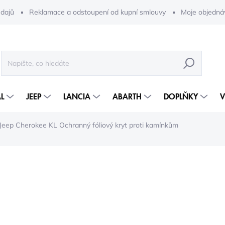
dajů
Reklamace a odstoupení od kupní smlouvy
Moje objedná
HLEDAT
L
JEEP
LANCIA
ABARTH
DOPLŇKY
V
Jeep Cherokee KL Ochranný fóliový kryt proti kamínkům
29 009 Kč
18 
15 296 Kč bez DPH
Měrná
5-10 DNÍ
cena: