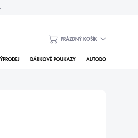
vka
Kontakty
PRÁZDNÝ KOŠÍK
NÁKUPNÍ
KOŠÍK
ÝPRODEJ
DÁRKOVÉ POUKAZY
AUTODOPLŇKY
N
508 Kč