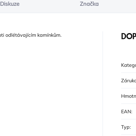
Diskuze
Značka
oti odlétávajícím kamínkům.
DOP
Katego
Záruk
Hmotn
EAN
:
Typ
: