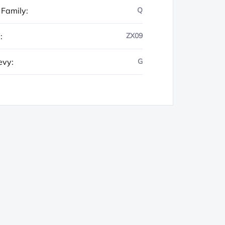
 Family
:
Q
y
:
ZX09
evy
:
G