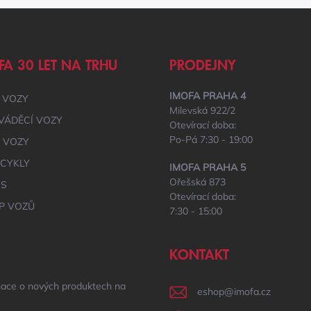
FA 30 LET NA TRHU
PRODEJNY
IMOFA PRAHA 4
 VOZY
Milevská 922/2
VÁDĚCÍ VOZY
Otevírací doba:
Po-Pá 7:30 - 19:00
É VOZY
CYKLY
IMOFA PRAHA 5
Ořešská 873
IS
Otevírací doba:
P VOZŮ
7:30 - 15:00
KONTAKT
mace o nových produktech na
eshop
@
imofa.cz