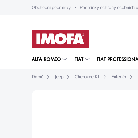
Přejít
Obchodní podmínky
Podmínky ochrany osobních ú
na
obsah
ALFA ROMEO
FIAT
FIAT PROFESSIONA
Domů
Jeep
Cherokee KL
Exteriér
ZNAČKA:
MOPAR