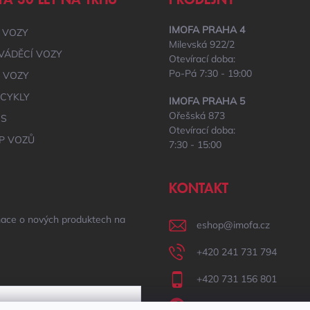
FA 30 LET NA TRHU
PRODEJNY
IMOFA PRAHA 4
 VOZY
Milevská 922/2
VÁDĚCÍ VOZY
Otevírací doba:
Po-Pá 7:30 - 19:00
É VOZY
CYKLY
IMOFA PRAHA 5
Ořešská 873
IS
Otevírací doba:
P VOZŮ
7:30 - 15:00
KONTAKT
mace o nových produktech na
eshop
@
imofa.cz
+420 241 731 794
+420 731 156 801
IMOFA Facebook