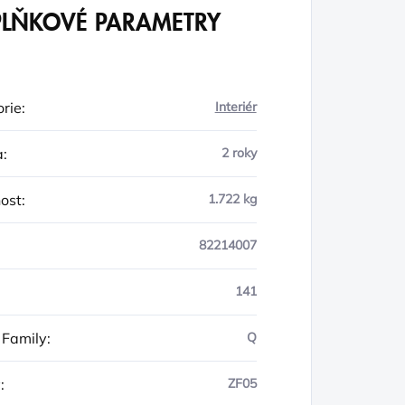
LŇKOVÉ PARAMETRY
rie
:
Interiér
a
:
2 roky
ost
:
1.722 kg
82214007
141
 Family
:
Q
y
:
ZF05