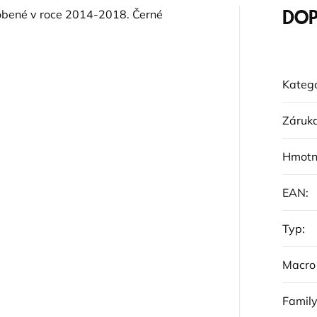
yrobené v roce 2014-2018. Černé
DOP
Katego
Záruk
Hmotn
EAN
:
Typ
:
Macro
Famil