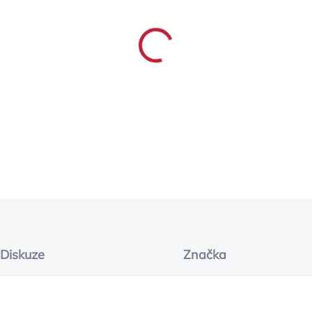
−
+
This premium, substantial 
carpeting - Black. The mat i
constructed with a superior 
place. Mat features the Che
DETAILNÍ INFORMACE
ZEPTAT SE
Diskuze
Značka