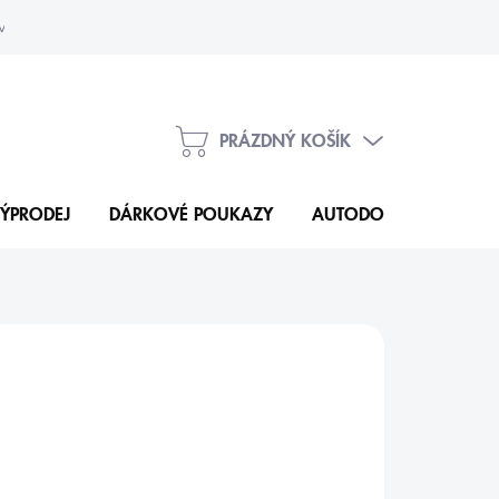
vka
Kontakty
PRÁZDNÝ KOŠÍK
NÁKUPNÍ
KOŠÍK
ÝPRODEJ
DÁRKOVÉ POUKAZY
AUTODOPLŇKY
N
9 Kč