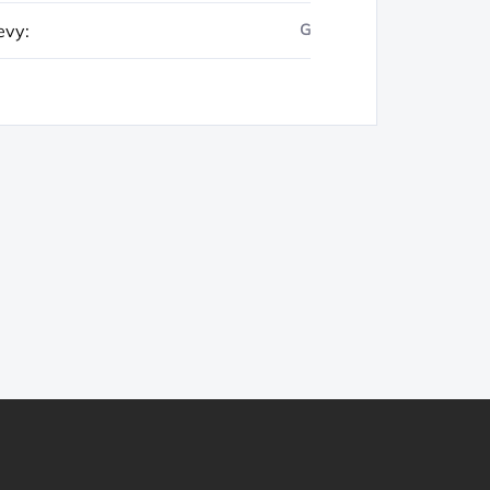
evy
:
G