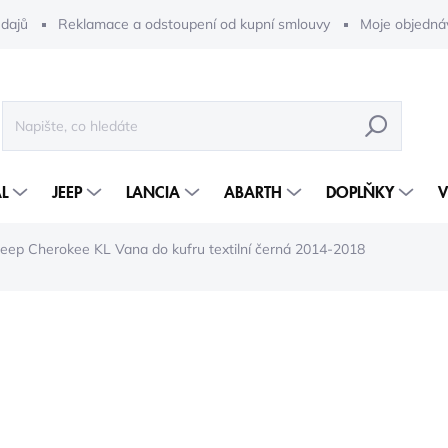
dajů
Reklamace a odstoupení od kupní smlouvy
Moje objedná
HLEDAT
L
JEEP
LANCIA
ABARTH
DOPLŇKY
V
Jeep Cherokee KL Vana do kufru textilní černá 2014-2018
9 277 Kč
6 08
5 032 Kč bez DPH
Měrná
2-5 DNÍ
cena: