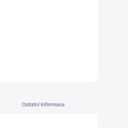
PŘIDAT DO KOŠÍKU
cargomat helps protect your vehicle’s
s custom contoured for a precise fit and is
gripping backing to help keep it firmly in
rokee logo and removes easily for cleaning.
Ostatní informace