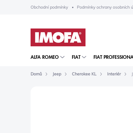
Přejít
Obchodní podmínky
Podmínky ochrany osobních ú
na
obsah
ALFA ROMEO
FIAT
FIAT PROFESSIONA
Domů
Jeep
Cherokee KL
Interiér
ZNAČKA:
MOPAR