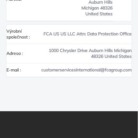
Auburn Hills
Michigan 48326
United States
Výrobní
FCA US US LLC Attn: Data Protection Office
společnost
:
1000 Chrysler Drive Auburn Hills Michigan
Adresa
:
48326 United States
E-mail
:
customerservicesinternational@fcagroup.com
Z
Á
P
A