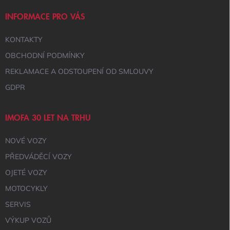
T
Í
INFORMACE PRO VÁS
KONTAKTY
OBCHODNÍ PODMÍNKY
REKLAMACE A ODSTOUPENÍ OD SMLOUVY
GDPR
IMOFA 30 LET NA TRHU
NOVÉ VOZY
PŘEDVÁDĚCÍ VOZY
OJETÉ VOZY
MOTOCYKLY
SERVIS
VÝKUP VOZŮ