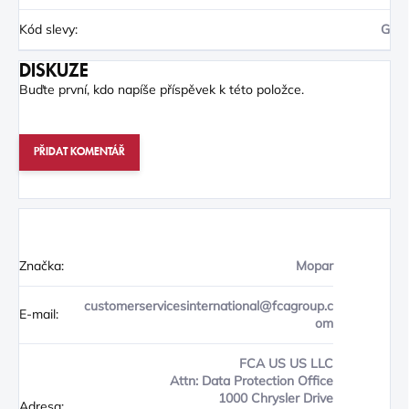
Kód slevy
:
G
DISKUZE
Buďte první, kdo napíše příspěvek k této položce.
PŘIDAT KOMENTÁŘ
Značka:
Mopar
customerservicesinternational@fcagroup.c
E-mail:
om
FCA US US LLC
Attn: Data Protection Office
1000 Chrysler Drive
Adresa: