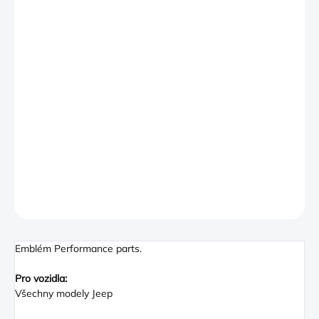
−
+
PŘIDAT DO KOŠÍKU
The Jeep Performance Parts (JPP) Gear Badge features the JPP
logo against a gear-shaped background. This premium forged
aluminum emblem is aesthetically designed to
complement your Jeep vehicle. Badge is Silver with Black image
and text. Quality emblems and badges designed to give your
vehicle that little extra customization.
DETAILNÍ INFORMACE
ZEPTAT SE
Emblém Performance parts.
Pro vozidla:
Všechny modely Jeep