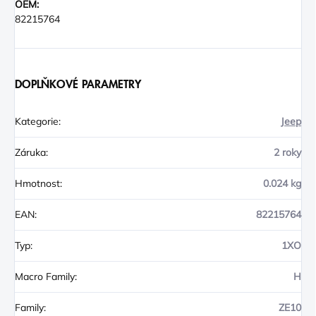
OEM:
82215764
DOPLŇKOVÉ PARAMETRY
Kategorie
:
Jeep
Záruka
:
2 roky
Hmotnost
:
0.024 kg
EAN
:
82215764
Typ
:
1XO
Macro Family
:
H
Family
:
ZE10