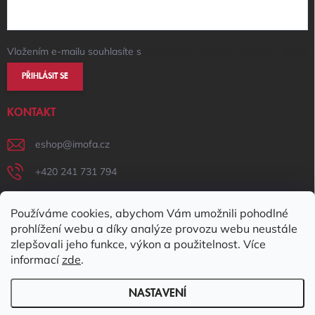
Vložením e-mailu souhlasíte s
podmínkami ochrany osobních údajů
PŘIHLÁSIT SE
KONTAKT
eshop
@
imofa.cz
+420 241 731 794
+420 731 156 801
Používáme cookies, abychom Vám umožnili pohodlné
IMOFA Facebook
prohlížení webu a díky analýze provozu webu neustále
zlepšovali jeho funkce, výkon a použitelnost. Více
imofa_s.r.o
informací
zde
.
NASTAVENÍ