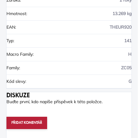
Záruka
:
2 roky
Hmotnost
:
13.269 kg
EAN
:
THEUR920
Typ
:
141
Macro Family
:
H
Family
:
ZC05
Kód slevy
:
G
DISKUZE
Buďte první, kdo napíše příspěvek k této položce.
PŘIDAT KOMENTÁŘ