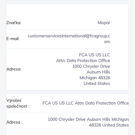
Značka:
Mopar
customerservicesinternational@fcagroup.c
E-mail:
om
FCA US US LLC
Attn: Data Protection Office
1000 Chrysler Drive
Adresa:
Auburn Hills
Michigan 48326
United States
Výrobní
FCA US US LLC Attn: Data Protection Office
společnost
:
1000 Chrysler Drive Auburn Hills Michigan
Adresa
:
48326 United States