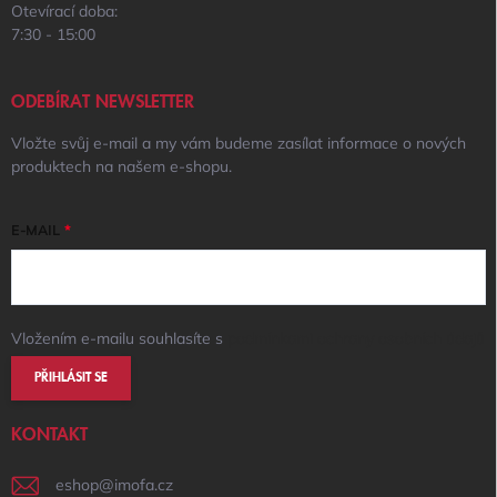
Otevírací doba:
7:30 - 15:00
ODEBÍRAT NEWSLETTER
Vložte svůj e-mail a my vám budeme zasílat informace o nových
produktech na našem e-shopu.
E-MAIL
Vložením e-mailu souhlasíte s
podmínkami ochrany osobních údajů
PŘIHLÁSIT SE
KONTAKT
eshop
@
imofa.cz