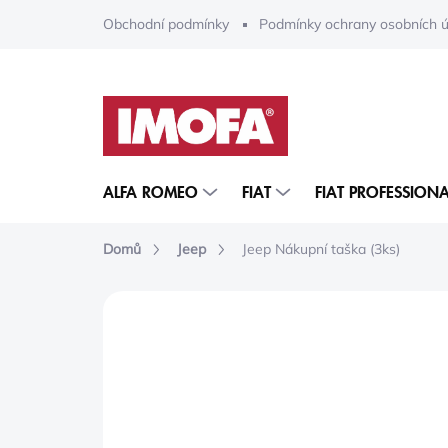
Přejít
Obchodní podmínky
Podmínky ochrany osobních ú
na
obsah
ALFA ROMEO
FIAT
FIAT PROFESSIONA
Domů
Jeep
Jeep Nákupní taška (3ks)
ZNAČKA:
MOPAR