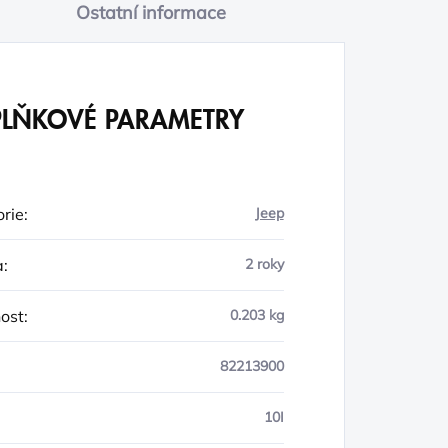
Ostatní informace
LŇKOVÉ PARAMETRY
rie
:
Jeep
a
:
2 roky
ost
:
0.203 kg
82213900
10I