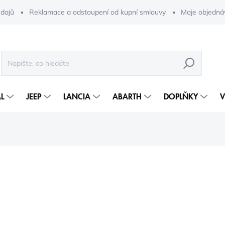
dajů
Reklamace a odstoupení od kupní smlouvy
Moje objedná
HLEDAT
L
JEEP
LANCIA
ABARTH
DOPLŇKY
V
2 032 Kč
1 29
1 071 Kč bez DPH
Měrná
5-10 DNÍ
cena: