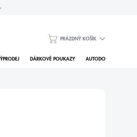
vka
Kontakty
PRÁZDNÝ KOŠÍK
NÁKUPNÍ
KOŠÍK
ÝPRODEJ
DÁRKOVÉ POUKAZY
AUTODOPLŇKY
N
6 Kč