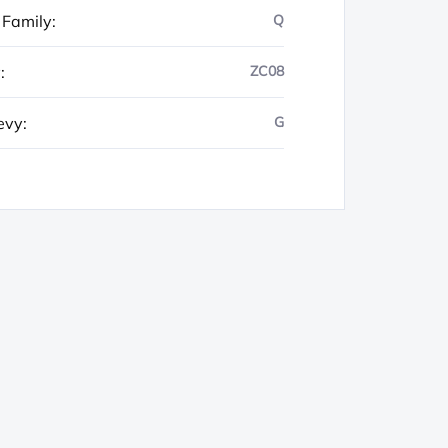
 Family
:
Q
y
:
ZC08
evy
:
G