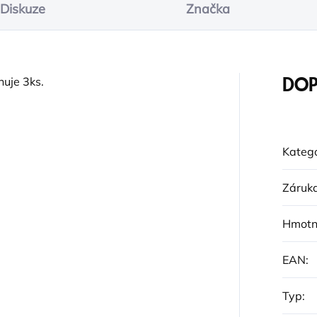
Diskuze
Značka
huje 3ks.
DOP
Katego
Záruk
Hmotn
EAN
:
Typ
: