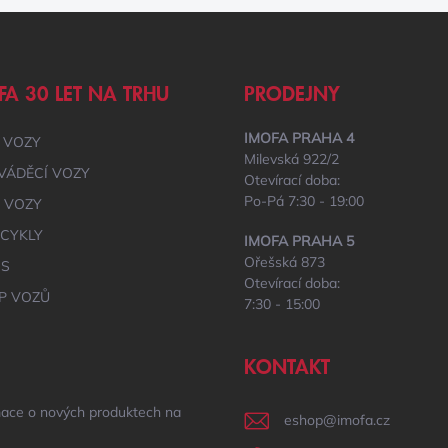
FA 30 LET NA TRHU
PRODEJNY
IMOFA PRAHA 4
 VOZY
Milevská 922/2
VÁDĚCÍ VOZY
Otevírací doba:
Po-Pá 7:30 - 19:00
É VOZY
CYKLY
IMOFA PRAHA 5
Ořešská 873
IS
Otevírací doba:
P VOZŮ
7:30 - 15:00
KONTAKT
mace o nových produktech na
eshop
@
imofa.cz