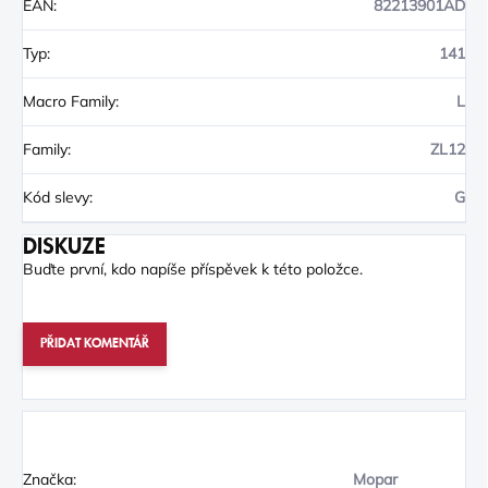
EAN
:
82213901AD
Typ
:
141
Macro Family
:
L
Family
:
ZL12
Kód slevy
:
G
DISKUZE
Buďte první, kdo napíše příspěvek k této položce.
PŘIDAT KOMENTÁŘ
Značka:
Mopar