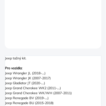
First Aid Kit is equipped with the basic items needed to assist
you in those unexpected travel emergencies. Items are
contained in a durable canvas carrying bag that has extra room
for stocking additional supplies. A must have for active families
on the go.
DETAILNÍ INFORMACE
ZEPTAT SE
Jeep tažný kit.
Pro vozidla:
Jeep Wrangler JL (2018-....)
Jeep Wrangler JK (2007-2017)
Jeep Gladiator JT (2020-....)
Jeep Grand Cherokee WK2 (2011-....)
Jeep Grand Cherokee WK/WH (2007-2011)
Jeep Renegade BV (2019-....)
Jeep Renegade BU (2015-2018)