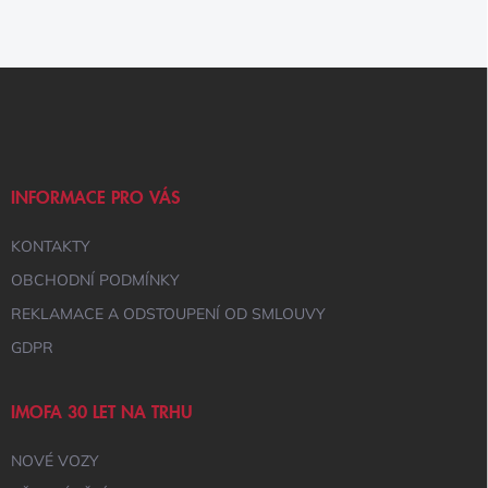
Z
Á
P
A
T
Í
INFORMACE PRO VÁS
KONTAKTY
OBCHODNÍ PODMÍNKY
REKLAMACE A ODSTOUPENÍ OD SMLOUVY
GDPR
IMOFA 30 LET NA TRHU
NOVÉ VOZY