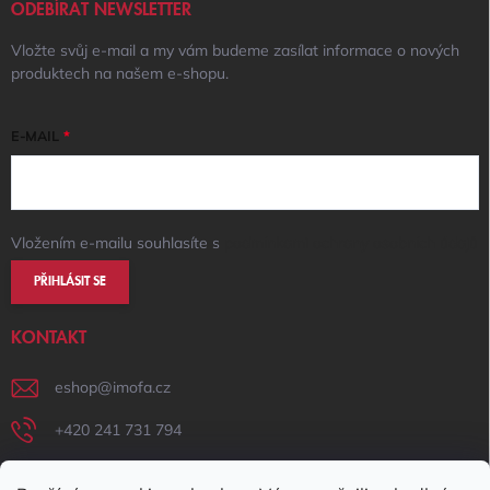
ODEBÍRAT NEWSLETTER
Vložte svůj e-mail a my vám budeme zasílat informace o nových
produktech na našem e-shopu.
E-MAIL
Vložením e-mailu souhlasíte s
podmínkami ochrany osobních údajů
PŘIHLÁSIT SE
KONTAKT
eshop
@
imofa.cz
+420 241 731 794
+420 731 156 801