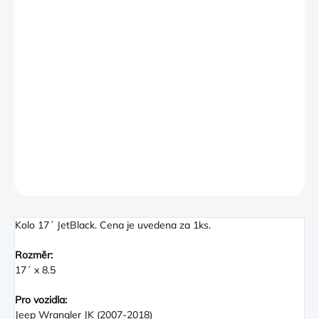
x 5" bolt pattern and a 71.54mm pilot bore diameter. Also
includes a Jeep® branded center cap.
Wheels are available in either chromed plated, polished, or
painted and have been treated in a
durable clear coat finish. All wheels designed to meet FCA US
LLC strength, corrosion and
balance standards. Wheels are sold individually with center
cap. Steel Wheels do not include
center cap. Price Government Regulations
DETAILNÍ INFORMACE
ZEPTAT SE
Kolo 17´ JetBlack. Cena je uvedena za 1ks.
Rozměr:
17´ x 8.5
Pro vozidla:
Jeep Wrangler JK (2007-2018)