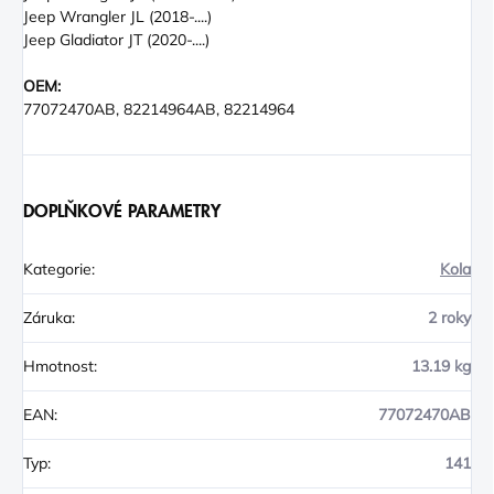
Jeep Wrangler JL (2018-....)
Jeep Gladiator JT (2020-....)
OEM:
77072470AB, 82214964AB, 82214964
DOPLŇKOVÉ PARAMETRY
Kategorie
:
Kola
Záruka
:
2 roky
Hmotnost
:
13.19 kg
EAN
:
77072470AB
Typ
:
141