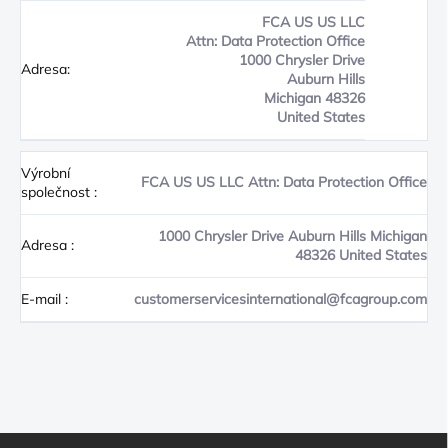
FCA US US LLC
Attn: Data Protection Office
1000 Chrysler Drive
Adresa:
Auburn Hills
Michigan 48326
United States
Výrobní
FCA US US LLC Attn: Data Protection Office
společnost
:
1000 Chrysler Drive Auburn Hills Michigan
Adresa
:
48326 United States
E-mail
:
customerservicesinternational@fcagroup.com
Z