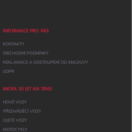
Á
P
A
T
Í
INFORMACE PRO VÁS
KONTAKTY
OBCHODNÍ PODMÍNKY
REKLAMACE A ODSTOUPENÍ OD SMLOUVY
GDPR
IMOFA 30 LET NA TRHU
NOVÉ VOZY
PŘEDVÁDĚCÍ VOZY
OJETÉ VOZY
MOTOCYKLY