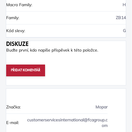
Macro Family
:
H
Family
:
ZB14
Kód slevy
:
G
DISKUZE
Buďte první, kdo napíše příspěvek k této položce.
PŘIDAT KOMENTÁŘ
Značka:
Mopar
customerservicesinternational@fcagroup.c
E-mail:
om