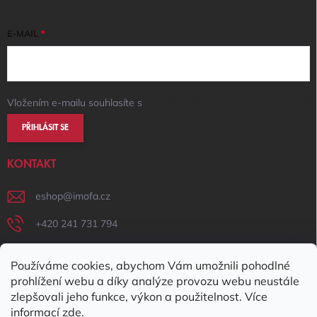
E-MAIL
Vložením e-mailu souhlasíte s
podmínkami ochrany osobních údajů
PŘIHLÁSIT SE
KONTAKT
eshop
@
imofa.cz
+420 241 731 794
+420 731 156 801
Používáme cookies, abychom Vám umožnili pohodlné
IMOFA Facebook
prohlížení webu a díky analýze provozu webu neustále
zlepšovali jeho funkce, výkon a použitelnost. Více
imofa_s.r.o
informací
zde
.