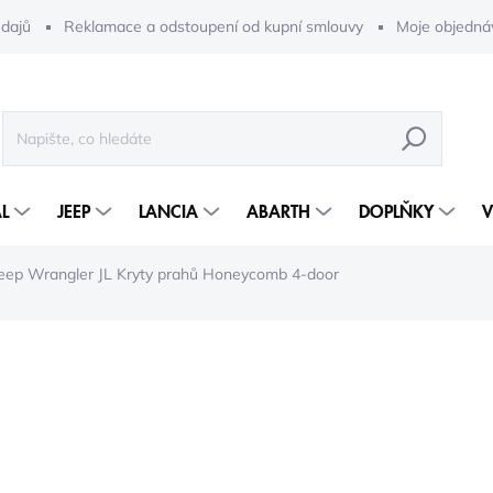
dajů
Reklamace a odstoupení od kupní smlouvy
Moje objedná
HLEDAT
L
JEEP
LANCIA
ABARTH
DOPLŇKY
V
eep Wrangler JL Kryty prahů Honeycomb 4-door
10 366 Kč
7 9
6 540 Kč bez DPH
Měrná
5-10 DNÍ
cena: