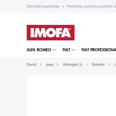
Přejít
Obchodní podmínky
Podmínky ochrany osobních ú
na
obsah
ALFA ROMEO
FIAT
FIAT PROFESSIONA
Domů
Jeep
Wrangler JL
Exteriér
J
ZNAČKA:
MOPAR