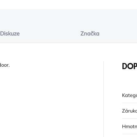
ZEPTAT SE
Diskuze
Značka
oor.
DOP
Katego
Záruk
Hmotn