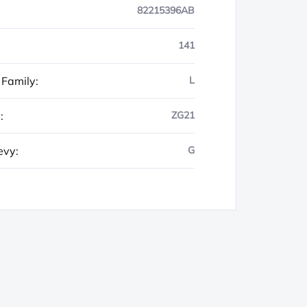
82215396AB
141
 Family
:
L
y
:
ZG21
evy
:
G