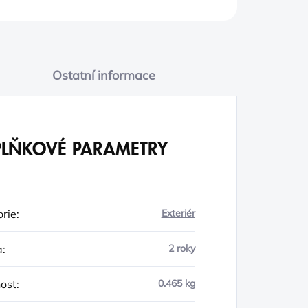
Ostatní informace
LŇKOVÉ PARAMETRY
rie
:
Exteriér
a
:
2 roky
ost
:
0.465 kg