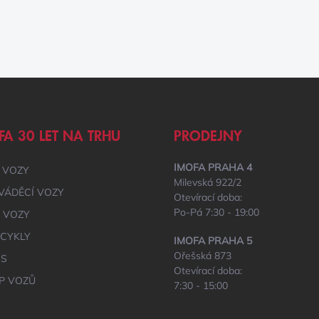
FA 30 LET NA TRHU
PRODEJNY
IMOFA PRAHA 4
 VOZY
Milevská 922/2
VÁDĚCÍ VOZY
Otevírací doba:
Po-Pá 7:30 - 19:00
É VOZY
CYKLY
IMOFA PRAHA 5
Ořešská 873
IS
Otevírací doba:
P VOZŮ
7:30 - 15:00