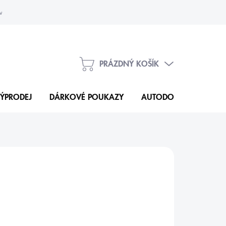
vka
Kontakty
PRÁZDNÝ KOŠÍK
NÁKUPNÍ
KOŠÍK
ÝPRODEJ
DÁRKOVÉ POUKAZY
AUTODOPLŇKY
N
13 Kč