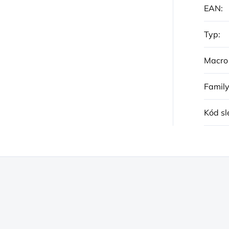
EAN
:
Typ
:
Macro
Famil
Kód sl