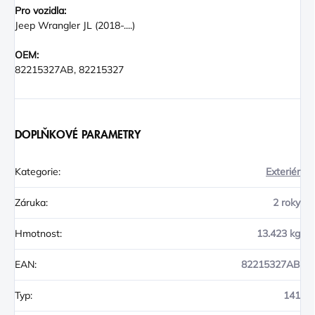
Pro vozidla:
Jeep Wrangler JL (2018-....)
OEM:
82215327AB, 82215327
DOPLŇKOVÉ PARAMETRY
Kategorie
:
Exteriér
Záruka
:
2 roky
Hmotnost
:
13.423 kg
EAN
:
82215327AB
Typ
:
141