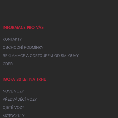
Á
P
A
T
Í
INFORMACE PRO VÁS
KONTAKTY
OBCHODNÍ PODMÍNKY
REKLAMACE A ODSTOUPENÍ OD SMLOUVY
GDPR
IMOFA 30 LET NA TRHU
NOVÉ VOZY
PŘEDVÁDĚCÍ VOZY
OJETÉ VOZY
MOTOCYKLY