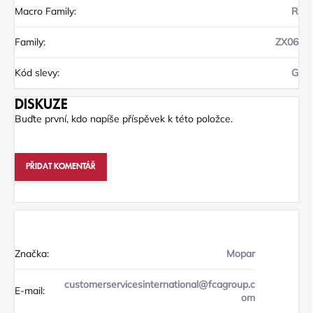
Macro Family
:
R
Family
:
ZX06
Kód slevy
:
G
DISKUZE
Buďte první, kdo napíše příspěvek k této položce.
PŘIDAT KOMENTÁŘ
Značka:
Mopar
customerservicesinternational@fcagroup.c
E-mail:
om