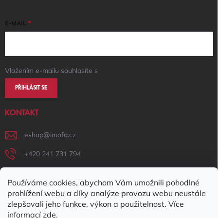
E-MAIL
Vložením e-mailu souhlasíte s
podmínkami ochrany osobních údajů
PŘIHLÁSIT SE
KONTAKT
eshop
@
imofa.cz
+420 241 731 794
+420 731 156 801
Používáme cookies, abychom Vám umožnili pohodlné
IMOFA Facebook
prohlížení webu a díky analýze provozu webu neustále
zlepšovali jeho funkce, výkon a použitelnost. Více
imofa_s.r.o
informací
zde
.