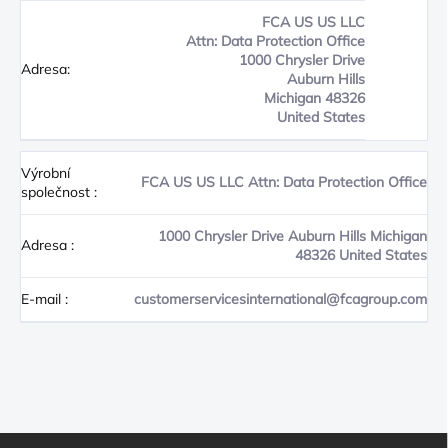
FCA US US LLC
Attn: Data Protection Office
1000 Chrysler Drive
Adresa:
Auburn Hills
Michigan 48326
United States
Výrobní
FCA US US LLC Attn: Data Protection Office
společnost
:
1000 Chrysler Drive Auburn Hills Michigan
Adresa
:
48326 United States
E-mail
:
customerservicesinternational@fcagroup.com
Z