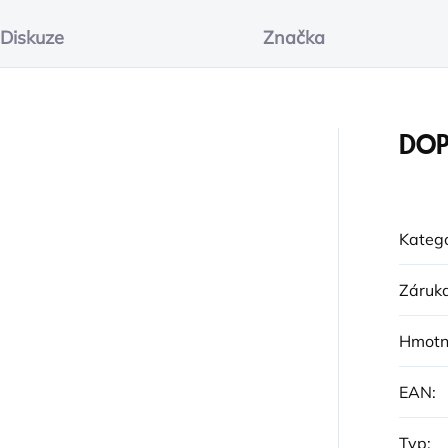
Diskuze
Značka
DOP
Katego
Záruk
Hmotn
EAN
:
Typ
: