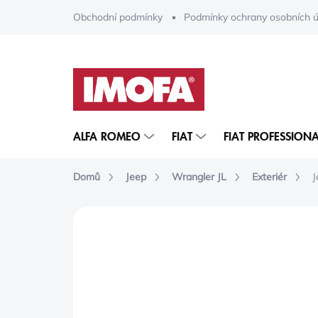
Přejít
Obchodní podmínky
Podmínky ochrany osobních ú
na
obsah
ALFA ROMEO
FIAT
FIAT PROFESSIONA
Domů
Jeep
Wrangler JL
Exteriér
J
ZNAČKA:
MOPAR