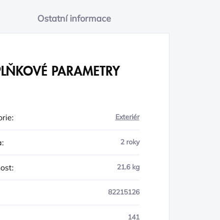
Ostatní informace
LŇKOVÉ PARAMETRY
rie
:
Exteriér
a
:
2 roky
ost
:
21.6 kg
82215126
141