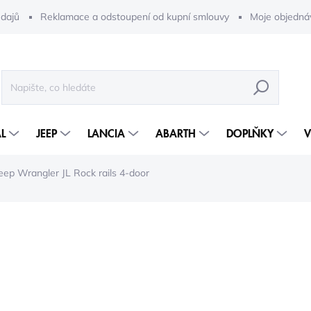
dajů
Reklamace a odstoupení od kupní smlouvy
Moje objedná
HLEDAT
L
JEEP
LANCIA
ABARTH
DOPLŇKY
V
eep Wrangler JL Rock rails 4-door
46 440 Kč
38 380 Kč bez DPH
Měrná
5-10 DNÍ
cena: