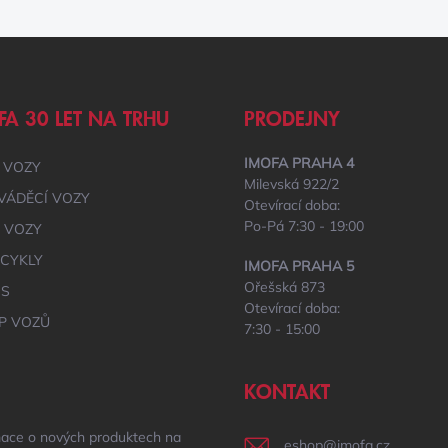
FA 30 LET NA TRHU
PRODEJNY
IMOFA PRAHA 4
 VOZY
Milevská 922/2
VÁDĚCÍ VOZY
Otevírací doba:
Po-Pá 7:30 - 19:00
É VOZY
CYKLY
IMOFA PRAHA 5
Ořešská 873
IS
Otevírací doba:
P VOZŮ
7:30 - 15:00
KONTAKT
mace o nových produktech na
eshop
@
imofa.cz