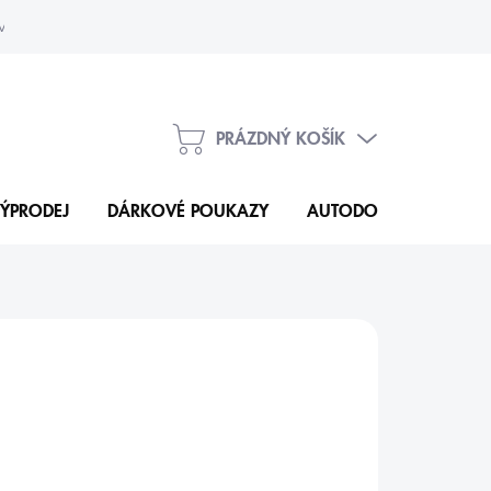
vka
Kontakty
PRÁZDNÝ KOŠÍK
NÁKUPNÍ
KOŠÍK
ÝPRODEJ
DÁRKOVÉ POUKAZY
AUTODOPLŇKY
N