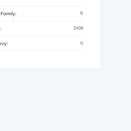
 Family
:
R
y
:
ZX06
evy
:
G