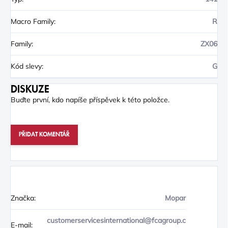
Macro Family
:
R
Family
:
ZX06
Kód slevy
:
G
DISKUZE
Buďte první, kdo napíše příspěvek k této položce.
PŘIDAT KOMENTÁŘ
Značka:
Mopar
customerservicesinternational@fcagroup.c
E-mail: