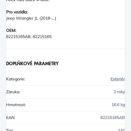
Pro vozidla:
Jeep Wrangler JL (2018-....)
OEM:
82215165AB, 82215165
DOPLŇKOVÉ PARAMETRY
Kategorie
:
Exteriér
Záruka
:
2 roky
Hmotnost
:
16.6 kg
EAN
:
82215165AB
Typ
:
141