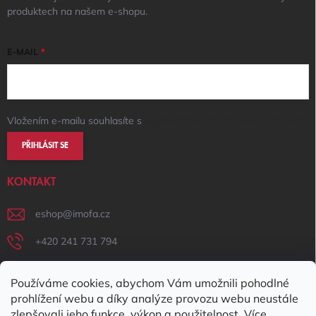
produktech na našem e-shopu.
E-MAIL
Vložením e-mailu souhlasíte s
podmínkami ochrany osobních údajů
PŘIHLÁSIT SE
KONTAKT
eshop
@
imofa.cz
+420 241 731 794
+420 731 156 801
Používáme cookies, abychom Vám umožnili pohodlné
IMOFA Facebook
prohlížení webu a díky analýze provozu webu neustále
zlepšovali jeho funkce, výkon a použitelnost. Více