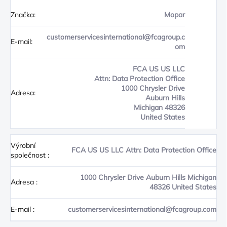
Značka:
Mopar
customerservicesinternational@fcagroup.c
E-mail:
om
FCA US US LLC
Attn: Data Protection Office
1000 Chrysler Drive
Adresa:
Auburn Hills
Michigan 48326
United States
Výrobní
FCA US US LLC Attn: Data Protection Office
společnost
:
1000 Chrysler Drive Auburn Hills Michigan
Adresa
:
48326 United States
E-mail
:
customerservicesinternational@fcagroup.com