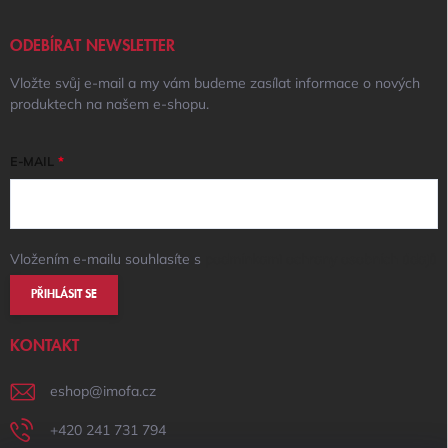
ODEBÍRAT NEWSLETTER
Vložte svůj e-mail a my vám budeme zasílat informace o nových
produktech na našem e-shopu.
E-MAIL
Vložením e-mailu souhlasíte s
podmínkami ochrany osobních údajů
PŘIHLÁSIT SE
KONTAKT
eshop
@
imofa.cz
+420 241 731 794