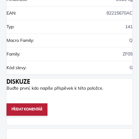
EAN
:
82215670AC
Typ
:
141
Macro Family
:
Q
Family
:
ZF05
Kód slevy
:
G
DISKUZE
Buďte první, kdo napíše příspěvek k této položce.
PŘIDAT KOMENTÁŘ