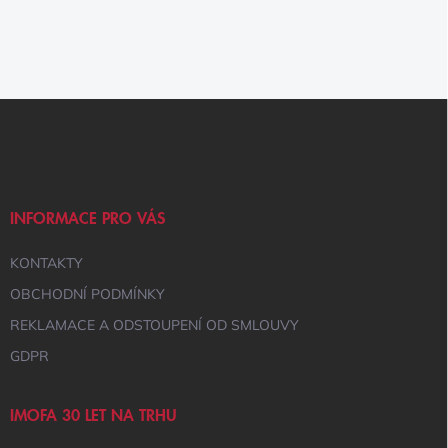
Z
Á
P
A
T
Í
INFORMACE PRO VÁS
KONTAKTY
OBCHODNÍ PODMÍNKY
REKLAMACE A ODSTOUPENÍ OD SMLOUVY
GDPR
IMOFA 30 LET NA TRHU