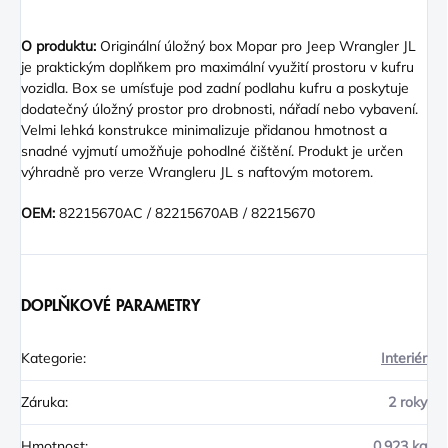
O produktu:
Originální úložný box Mopar pro Jeep Wrangler JL
je praktickým doplňkem pro maximální využití prostoru v kufru
vozidla. Box se umísťuje pod zadní podlahu kufru a poskytuje
dodatečný úložný prostor pro drobnosti, nářadí nebo vybavení.
Velmi lehká konstrukce minimalizuje přidanou hmotnost a
snadné vyjmutí umožňuje pohodlné čištění. Produkt je určen
výhradně pro verze Wrangleru JL s naftovým motorem.
OEM:
82215670AC / 82215670AB / 82215670
DOPLŇKOVÉ PARAMETRY
Kategorie
:
Interiér
Záruka
:
2 roky
Hmotnost
:
0.923 kg