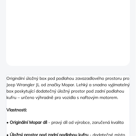
−
+
PŘIDAT DO KOŠÍKU
Lehký a snadno vyjímatelný box poskytující dodatečný úložný
prostor pod zadní podlahou kufru – určeno výhradně pro vozidla
s naftovým motorem
DETAILNÍ INFORMACE
ZEPTAT SE
Originální úložný box pod podlahou zavazadlového prostoru pro
Jeep Wrangler JL od značky Mopar. Lehký a snadno vyjímatelný
box poskytující dodatečný úložný prostor pod zadní podlahou
kufru – určeno výhradně pro vozidla s naftovým motorem.
Vlastnosti:
•
Originální Mopar díl
- pravý díl od výrobce, zaručená kvalita
•
Úložný prostor pod zadní podlahou kufru
- dodatečné místo