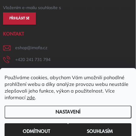
Vložením e-mailu souhlasíte s
podmínkami ochrany osobních údajů
PŘIHLÁSIT SE
KONTAKT
eshop
@
imofa.cz
+420 241 731 794
+420 731 156 801
Používáme cookies, abychom Vám umožnili pohodlné
IMOFA Facebook
prohlížení webu a díky analýze provozu webu neustále
zlepšovali jeho funkce, výkon a použitelnost. Více
imofa_s.r.o
informací
zde
.
NASTAVENÍ
Copyright 2026
IMOFA e-shop
. Všechna práva vyhrazena.
Upravit
nastavení cookies
ODMÍTNOUT
SOUHLASÍM