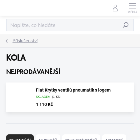
Přejít
na
obsah
HLEDAT
Příslušenství
KOLA
NEJPRODÁVANĚJŠÍ
Fiat Krytky ventilů pneumatik s logem
SKLADEM
(
1 KS
)
1 110 Kč
Ř
A