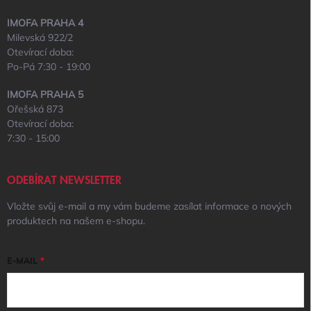
IMOFA PRAHA 4
Milevská 922/2
Otevírací doba:
Po-Pá 7:30 - 19:00
IMOFA PRAHA 5
Ořešská 873
Otevírací doba:
7:30 - 15:00
ODEBÍRAT NEWSLETTER
Vložte svůj e-mail a my vám budeme zasílat informace o nových
produktech na našem e-shopu.
E-MAIL